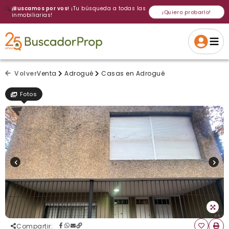
🔍
¡Buscamos por vos!
¡Tu búsqueda a todas las
¡Quiero probarlo!
inmobiliarias!
Volver a intentar
Gracias
Cancelar
Si, eliminar
Volver a intentarlo
¡Si, enviar a todos!
Crear alerta
Volver
Venta
Adrogué
Casas en Adrogué
Fotos
Compartir
: