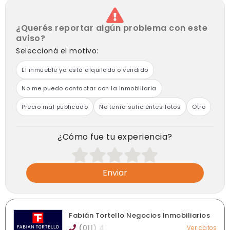
para quienes buscan calidad de vida en Adrogué.
calefacción individual por estufas.
Se acepta permuta de un departamento de 3
¿Querés reportar algún problema con este
ambientes en Lomas
aviso?
Alquiler $ 1.300.000 mas ABL y Servicios. Indexado
Seleccioná el motivo:
trimestralmente por I.P.C. con Clausula de venta
El inmueble ya está alquilado o vendido
No me puedo contactar con la inmobiliaria
Precio mal publicado
No tenía suficientes fotos
Otro
¿Cómo fue tu experiencia?
Enviar
Fabián Tortello Negocios Inmobiliarios
(011) 42
Ver datos