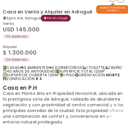
GUARDÁ TU PROPIEDAD
Casa en Venta y Alquiler en Adrogué
FAVORITA
Spiro 414, Adrogué
Ver en mapa
Venta
USD 145.000
Sin expensas
Alquiler
$ 1.300.000
Sin expensas
CASAS
3 AMBIENTES
2 DORMITORIOS
1 TOILETTE
1 BAÑO
2
40 AÑOS DE ANTIGÜEDAD
SUPERFICIE TOTAL 120M
2
SUPERFICIE CUBIERTA 120M
1 PISO
ORIENTACIÓN
NORTE
ZONIFICACIÓN
R 3
Casa en P.H
Casa en Planta Alta en Propiedad Horizontal, ubicada en
la prestigiosa zona de Adrogué, rodeada de abundante
vegetación y con proximidad al centro comercial y a las
principales avenidas de la ciudad. Esta propiedad ofrece
una combinación de confort y conveniencia en un
entorno natural privilegiado.