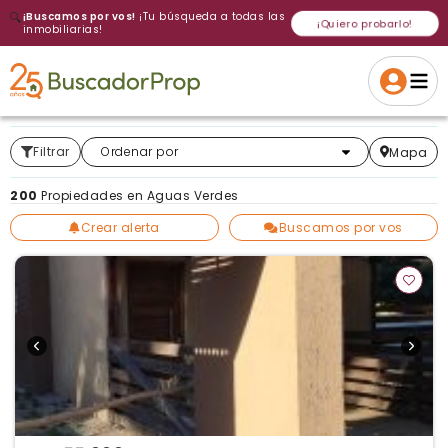
🔍
¡Buscamos por vos!
¡Tu búsqueda a todas las
¡Quiero probarlo!
inmobiliarias!
Volver a intentar
Gracias
Cancelar
Si, eliminar
Volver a intentarlo
¡Si, enviar a todos!
Crear alerta
Filtrar
Más relevantes
Ordenar por
Mapa
200
Propiedades en Aguas Verdes
Crear alerta
Buscamos por vos