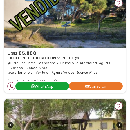
USD 65.000
EXCELENTE UBICACION VENDID @
Diaguita Entre Costanera Y Crucero La Argentina, Aguas
Verdes, Buenos Aires
Lote / Terreno en Venta en Aguas Verdes, Buenos Aires
Publicado hace más de un año
WhatsApp
Consultar