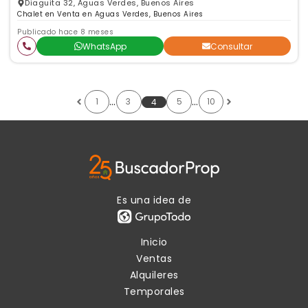
Diaguita 32, Aguas Verdes, Buenos Aires
Chalet en Venta en Aguas Verdes, Buenos Aires
Publicado hace 8 meses
WhatsApp
Consultar
…
…
1
3
5
10
4
Es una idea de
Inicio
Ventas
Alquileres
Temporales