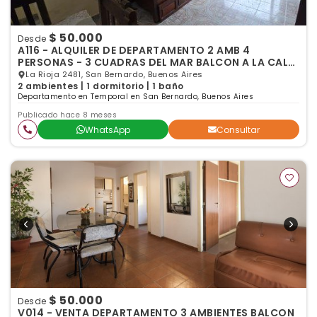
$ 50.000
Desde
A116 - ALQUILER DE DEPARTAMENTO 2 AMB 4
PERSONAS - 3 CUADRAS DEL MAR BALCON A LA CALLE
SAN BERNARDO
La Rioja 2481, San Bernardo, Buenos Aires
2 ambientes | 1 dormitorio | 1 baño
Departamento en Temporal en San Bernardo, Buenos Aires
Publicado hace 8 meses
WhatsApp
Consultar
$ 50.000
Desde
V014 - VENTA DEPARTAMENTO 3 AMBIENTES BALCON