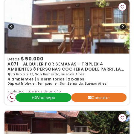
$ 50.000
Desde
A071 - ALQUILER POR SEMANAS - TRIPLEX 4
AMBIENTES 8 PERSONAS COCHERA DOBLE PARRILLA
SAN BERNARDO
La Rioja 2117, San Bernardo, Buenos Aires
4 ambientes | 3 dormitorios | 2 baños
Dúplex/Tríplex en Temporal en San Bernardo, Buenos Aires
Publicado hace más de un año
WhatsApp
Consultar