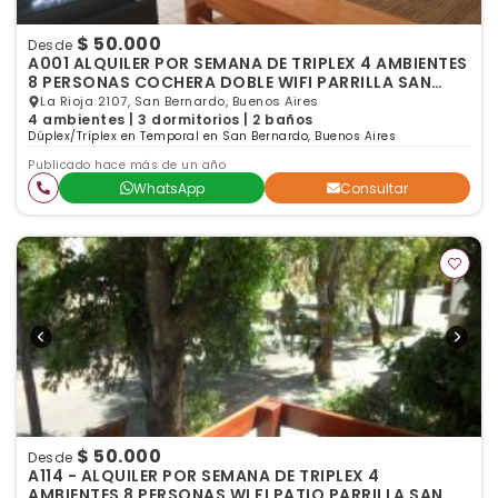
$ 50.000
Desde
A001 ALQUILER POR SEMANA DE TRIPLEX 4 AMBIENTES
8 PERSONAS COCHERA DOBLE WIFI PARRILLA SAN
BERNARDO
La Rioja 2107, San Bernardo, Buenos Aires
4 ambientes | 3 dormitorios | 2 baños
Dúplex/Tríplex en Temporal en San Bernardo, Buenos Aires
Publicado hace más de un año
WhatsApp
Consultar
$ 50.000
Desde
A114 - ALQUILER POR SEMANA DE TRIPLEX 4
AMBIENTES 8 PERSONAS WI FI PATIO PARRILLA SAN