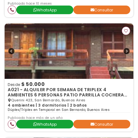
Publicado hace 10 meses
WhatsApp
Consultar
$ 50.000
Desde
A021 - ALQUILER POR SEMANA DE TRIPLEX 4
AMBIENTES 6 PERSONAS PATIO PARRILLA COCHERA
SAN BERNARDO
Querini 423, San Bernardo, Buenos Aires
4 ambientes | 3 dormitorios | 2 baños
Dúplex/Tríplex en Temporal en San Bernardo, Buenos Aires
Publicado hace más de un año
WhatsApp
Consultar