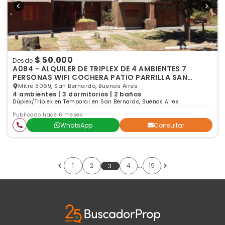
$ 50.000
Desde
A084 - ALQUILER DE TRIPLEX DE 4 AMBIENTES 7
PERSONAS WIFI COCHERA PATIO PARRILLA SAN
BERNARDO
Mitre 3069, San Bernardo, Buenos Aires
4 ambientes | 3 dormitorios | 2 baños
Dúplex/Tríplex en Temporal en San Bernardo, Buenos Aires
Publicado hace 6 meses
WhatsApp
Consultar
…
1
2
4
19
3