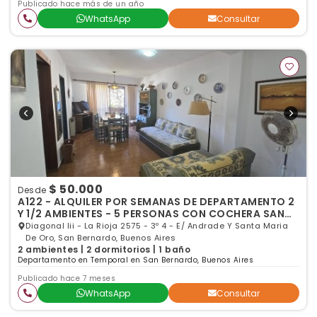
Publicado hace más de un año
WhatsApp
Consultar
$ 50.000
Desde
A122 - ALQUILER POR SEMANAS DE DEPARTAMENTO 2
Y 1/2 AMBIENTES - 5 PERSONAS CON COCHERA SAN
BERNARDO
Diagonal Iii - La Rioja 2575 - 3º 4 - E/ Andrade Y Santa Maria
De Oro, San Bernardo, Buenos Aires
2 ambientes | 2 dormitorios | 1 baño
Departamento en Temporal en San Bernardo, Buenos Aires
Publicado hace 7 meses
WhatsApp
Consultar