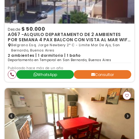
$ 50.000
Desde
A067 -ALQUILO DEPARTAMENTO DE 2 AMBIENTES
POR SEMANA 4 PAX BALCON CON VISTA AL MAR WIFI
SAN BERNARDO
Belgrano Esq. Jorge Newbery 2º C - Limite Mar De Ajo, San
Bernardo, Buenos Aires
2 ambientes | 1 dormitorio | 1 baño
Departamento en Temporal en San Bernardo, Buenos Aires
Publicado hace más de un año
WhatsApp
Consultar