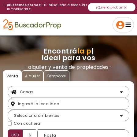
🔍
¡Buscamos por vos!
¡Tu búsqueda a todas las
¡Quiero probarlo!
inmobiliarias!
Volver a intentar
Gracias
Cancelar
Si, eliminar
Volver a intentarlo
¡Si, enviar a todos!
Crear alerta
Encontrá
la casa
|
ideal para vos
-alquiler y venta de propiedades-
Venta
Alquiler
Temporal
Selecciona ambientes
Con cochera
USD
$