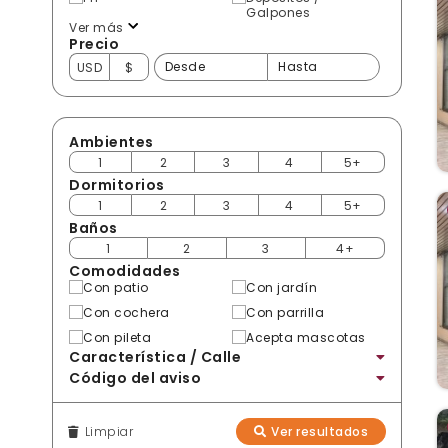
Galpones
Ver más
Precio
USD
$
Ambientes
1
2
3
4
5+
Dormitorios
1
2
3
4
5+
Baños
1
2
3
4+
Comodidades
Con patio
Con jardín
Con cochera
Con parrilla
Con pileta
Acepta mascotas
Característica / Calle
Código del aviso
Limpiar
Ver resultados