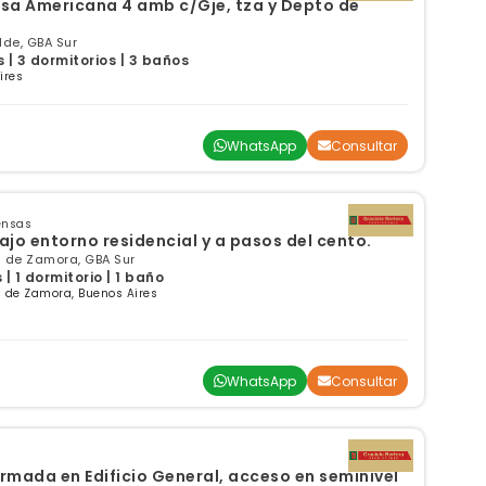
a Americana 4 amb c/Gje, tza y Depto de
lde, GBA Sur
| 3 dormitorios | 3 baños
ires
WhatsApp
Consultar
ensas
jo entorno residencial y a pasos del cento.
s de Zamora, GBA Sur
 1 dormitorio | 1 baño
 de Zamora, Buenos Aires
WhatsApp
Consultar
rmada en Edificio General, acceso en seminivel