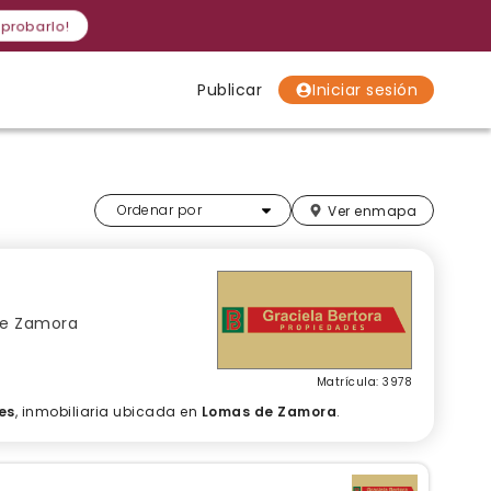
 probarlo!
Publicar
Iniciar sesión
Localidades
Localidades
Localidades
Más relevantes
Ordenar por
Ver en
mapa
 de Zamora
Matrícula: 3978
es
, inmobiliaria ubicada en
Lomas de Zamora
.