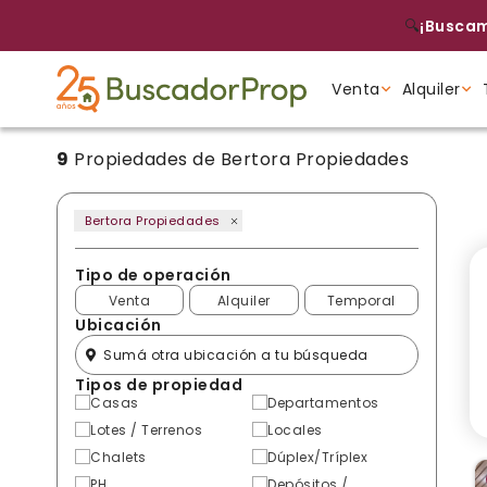
🔍
¡Buscam
Venta
Alquiler
9
Propiedades de Bertora Propiedades
Tipo de propiedad
Tipo de propiedad
Tipo de propiedad
Bertora Propiedades
Tipo de operación
Venta
Alquiler
Temporal
Ubicación
Tipos de propiedad
Casas
Departamentos
Lotes / Terrenos
Locales
Chalets
Dúplex/Tríplex
PH
Depósitos /