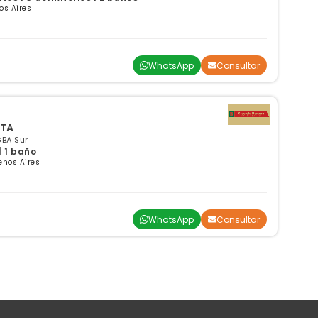
os Aires
WhatsApp
Consultar
NTA
GBA Sur
| 1 baño
enos Aires
WhatsApp
Consultar