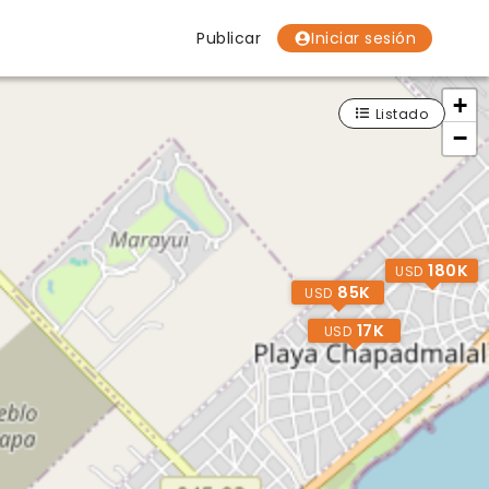
Publicar
Iniciar sesión
+
Localidades
Localidades
Localidades
Listado
−
180K
USD
85K
USD
17K
USD