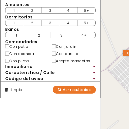
Ambientes
1
2
3
4
5+
Dormitorios
1
2
3
4
5+
Baños
1
2
3
4+
Comodidades
Con patio
Con jardín
Con cochera
Con parrilla
Con pileta
Acepta mascotas
Inmobiliaria
Característica / Calle
Código del aviso
Limpiar
Ver resultados