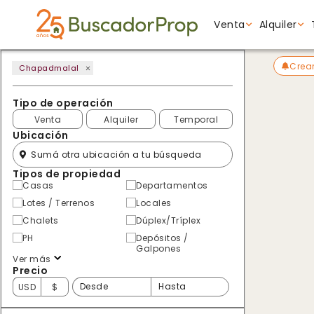
Venta
Alquiler
Crear
Chapadmalal
Tipo de propiedad
Tipo de propiedad
Tipo de propiedad
Tipo de operación
Venta
Alquiler
Temporal
Ubicación
Tipos de propiedad
Casas
Departamentos
Lotes / Terrenos
Locales
Chalets
Dúplex/Tríplex
PH
Depósitos /
Galpones
Ver más
Precio
USD
$