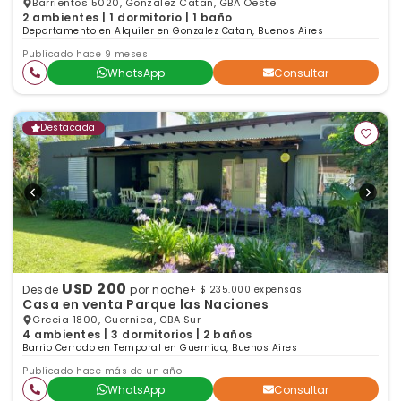
Barrientos 5020, Gonzalez Catan, GBA Oeste
2 ambientes | 1 dormitorio | 1 baño
Departamento en Alquiler en Gonzalez Catan, Buenos Aires
Publicado hace 9 meses
WhatsApp
Consultar
Destacada
USD 200
Desde
por noche
+ $ 235.000 expensas
Casa en venta Parque las Naciones
Grecia 1800, Guernica, GBA Sur
4 ambientes | 3 dormitorios | 2 baños
Barrio Cerrado en Temporal en Guernica, Buenos Aires
Publicado hace más de un año
WhatsApp
Consultar