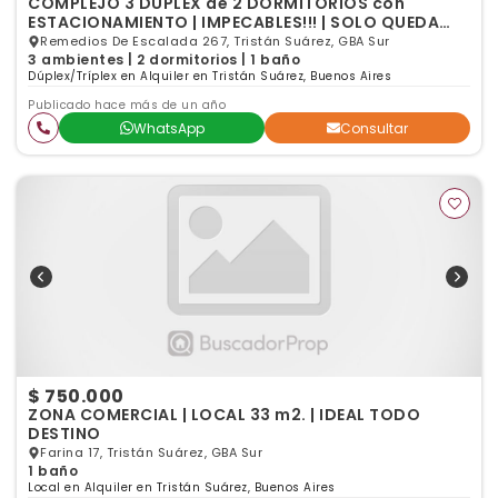
COMPLEJO 3 DUPLEX de 2 DORMITORIOS con
ESTACIONAMIENTO | IMPECABLES!!! | SOLO QUEDA
UNO!!! APURATE
Remedios De Escalada 267, Tristán Suárez, GBA Sur
3 ambientes | 2 dormitorios | 1 baño
Dúplex/Tríplex en Alquiler en Tristán Suárez, Buenos Aires
Publicado hace más de un año
WhatsApp
Consultar
$ 750.000
ZONA COMERCIAL | LOCAL 33 m2. | IDEAL TODO
DESTINO
Farina 17, Tristán Suárez, GBA Sur
1 baño
Local en Alquiler en Tristán Suárez, Buenos Aires