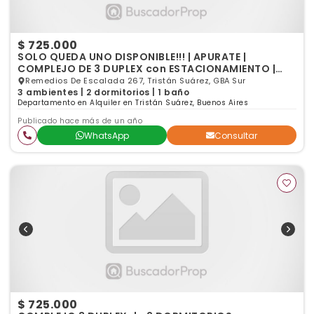
$ 725.000
SOLO QUEDA UNO DISPONIBLE!!! | APURATE |
COMPLEJO DE 3 DUPLEX con ESTACIONAMIENTO |
LLAMANOS YA!!!
Remedios De Escalada 267, Tristán Suárez, GBA Sur
3 ambientes | 2 dormitorios | 1 baño
Departamento en Alquiler en Tristán Suárez, Buenos Aires
Publicado hace más de un año
WhatsApp
Consultar
$ 725.000