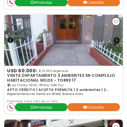
WhatsApp
Consultar
USD 60.000
+ $ 15.000 expensas
VENTA DEPARTAMENTO 3 AMBIENTES EN COMPLEJO
HABITACIONAL WILDE - TORRE 17
Las Flores 1600, Wilde, GBA Sur
APTO CRÉDITO | ACEPTA PERMUTA | 3 ambientes | 2
dormitorios | 1 baño
Departamento en Venta en Wilde, Buenos Aires
Publicado hace más de un año
WhatsApp
Consultar