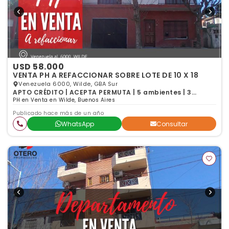
USD 58.000
VENTA PH A REFACCIONAR SOBRE LOTE DE 10 X 18
Venezuela 6000, Wilde, GBA Sur
APTO CRÉDITO | ACEPTA PERMUTA | 5 ambientes | 3
dormitorios | 2 baños
PH en Venta en Wilde, Buenos Aires
Publicado hace más de un año
WhatsApp
Consultar