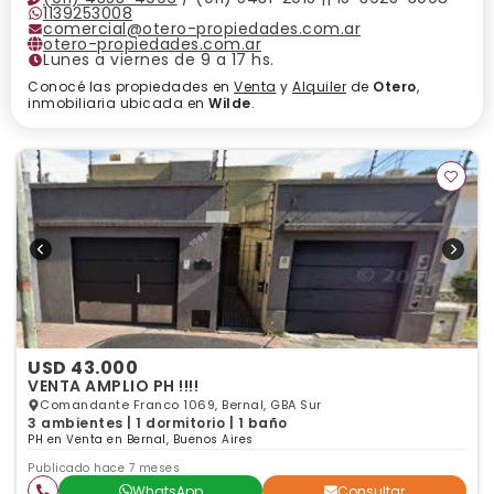
1139253008
comercial@otero-propiedades.com.ar
otero-propiedades.com.ar
Lunes a viernes de 9 a 17 hs.
Conocé las propiedades en
Venta
y
Alquiler
de
Otero
,
inmobiliaria ubicada en
Wilde
.
USD 43.000
VENTA AMPLIO PH !!!!
Comandante Franco 1069, Bernal, GBA Sur
3 ambientes | 1 dormitorio | 1 baño
PH en Venta en Bernal, Buenos Aires
Publicado hace 7 meses
WhatsApp
Consultar