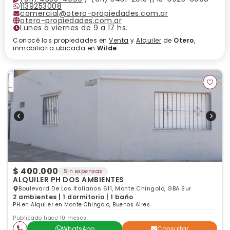
1139253008
comercial@otero-propiedades.com.ar
otero-propiedades.com.ar
Lunes a viernes de 9 a 17 hs.
Conocé las propiedades en
Venta
y
Alquiler
de
Otero
,
inmobiliaria ubicada en
Wilde
.
$ 400.000
Sin expensas
ALQUILER PH DOS AMBIENTES
Boulevard De Los Italianos 611, Monte Chingolo, GBA Sur
2 ambientes | 1 dormitorio | 1 baño
PH en Alquiler en Monte Chingolo, Buenos Aires
Publicado hace 10 meses
WhatsApp
Consultar