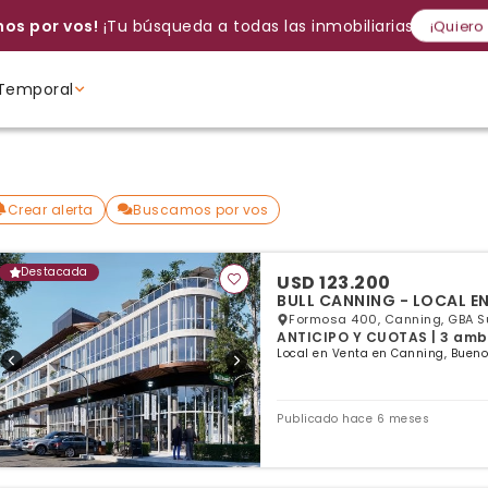
os por vos!
¡Tu búsqueda a todas las inmobiliarias!
¡Quiero
Temporal
Volver a intentar
Gracias
Cancelar
Si, eliminar
Volver a intentarlo
¡Si, enviar a todos!
Crear alerta
Ambientes
Ambientes
Ambientes
Crear alerta
Buscamos por vos
Destacada
USD 123.200
BULL CANNING - LOCAL E
Formosa 400, Canning, GBA S
ANTICIPO Y CUOTAS | 3 ambi
Local en Venta en Canning, Bueno
Publicado hace 6 meses