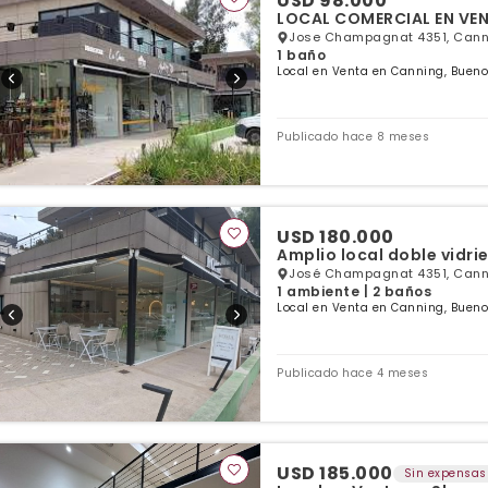
USD 98.000
LOCAL COMERCIAL EN VE
Jose Champagnat 4351, Canni
1 baño
Local en Venta en Canning, Bueno
Publicado hace 8 meses
USD 180.000
Amplio local doble vidri
José Champagnat 4351, Canni
1 ambiente | 2 baños
Local en Venta en Canning, Bueno
Publicado hace 4 meses
USD 185.000
Sin expensas