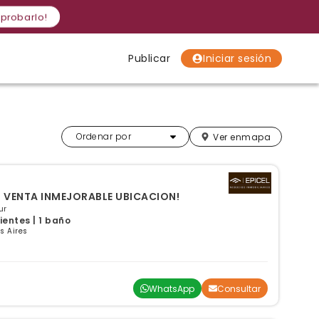
 probarlo!
Publicar
Iniciar sesión
Localidades
Localidades
Localidades
Más relevantes
Ordenar por
Ver en
mapa
N VENTA INMEJORABLE UBICACION!
ur
entes | 1 baño
s Aires
WhatsApp
Consultar