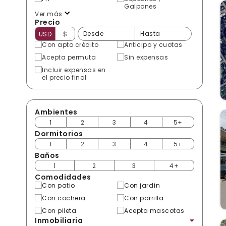
Galpones
Ver más
Precio
USD
$
Con apto crédito
Anticipo y cuotas
Acepta permuta
Sin expensas
Incluir expensas en
el precio final
Ambientes
1
2
3
4
5+
Dormitorios
1
2
3
4
5+
Baños
1
2
3
4+
Comodidades
Con patio
Con jardín
Con cochera
Con parrilla
Con pileta
Acepta mascotas
Inmobiliaria