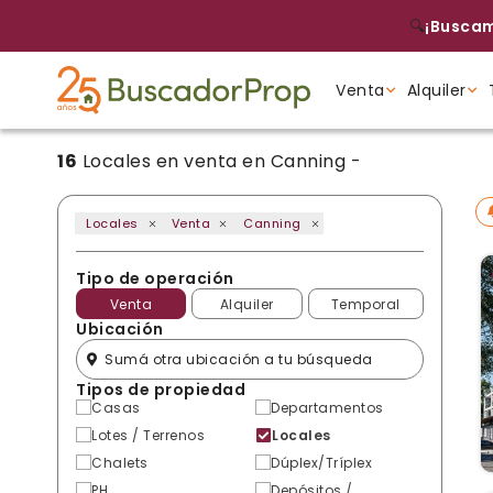
🔍
¡Buscam
Venta
Alquiler
16
Locales en venta en Canning -
Tipo de propiedad
Tipo de propiedad
Tipo de propiedad
Locales
Venta
Canning
Tipo de operación
Venta
Alquiler
Temporal
Ubicación
Tipos de propiedad
Casas
Departamentos
Lotes / Terrenos
Locales
Chalets
Dúplex/Tríplex
PH
Depósitos /