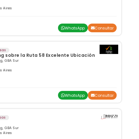
s Aires
WhatsApp
Consultar
nsas
Local en Venta en Canning sobre la Ruta 58 Excelente Ubicación
g, GBA Sur
s Aires
WhatsApp
Consultar
sas
g, GBA Sur
s Aires