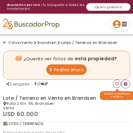
🔍
¡Buscamos por vos!
¡Tu búsqueda a todas las
¡Quiero probarlo!
inmobiliarias!
Volver a intentar
Gracias
Cancelar
Si, eliminar
Volver a intentarlo
¡Si, enviar a todos!
Crear alerta
Volver
Venta
Brandsen
Lotes / Terrenos en Brandsen
¿Querés ver fotos de
esta propiedad?
Pedilas ahora
Compartir
:
GUARDÁ TU PROPIEDAD
Lote / Terreno en Venta en Brandsen
FAVORITA
Ruta 2 Km. 65, Brandsen
Venta
USD 60.000
LOTES / TERRENOS
Publicado hace más de un año