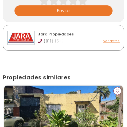
Enviar
Jara Propiedades
(011) 15-7
Ver datos
L.N. Alem 739, Monte Grande
info@jaraprop.com.ar
jaraprop.com.ar
Horario de atención: De lunes a viernes de 16 a 19hs.
Ver publicaciones de la inmobiliaria
Propiedades similares