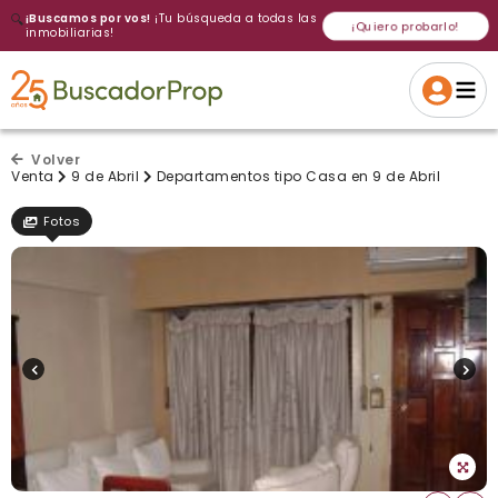
🔍
¡Buscamos por vos!
¡Tu búsqueda a todas las
¡Quiero probarlo!
inmobiliarias!
Volver a intentar
Gracias
Cancelar
Si, eliminar
Volver a intentarlo
¡Si, enviar a todos!
Crear alerta
Volver
Venta
9 de Abril
Departamentos tipo Casa en 9 de Abril
Fotos