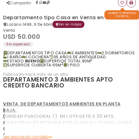
Compartir
:
GUARDÁ TU PROPIEDAD
Departamento tipo Casa en Venta en 9 de Abril
FAVORITA
Lozano 1496, 9 De Abril
Ver en mapa
Venta
USD 50.000
Sin expensas
DEPARTAMENTOS TIPO CASA
3 AMBIENTES
2 DORMITORIOS
1 BAÑO
1 COCHERA
35 AÑOS DE ANTIGÜEDAD
2
ESTADO
BUENO
SUPERFICIE TOTAL 90M
2
SUPERFICIE CUBIERTA 65M
1 PISO
Publicado hace más de un año
DEPARTAMENTO 3 AMBIENTES APTO
CREDITO BANCARIO
VENTA DE DEPARTAMENTO3 AMBIENTES EN PLANTA
BAJA.
(UNIDAD FUNCIONAL 1 ) EN LOTE DE 10 X 20 MTS.
CON PORCH DE ENTRADA POR LA CALLE LOZANO, LIVING
COMEDOR,
COCINA INSTALADA, COMEDOR DIARIO, BAÑO