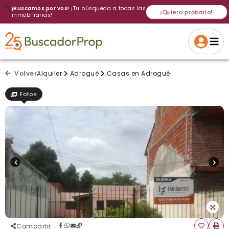
🔍
¡Buscamos por vos!
¡Tu búsqueda a todas las
¡Quiero probarlo!
inmobiliarias!
Volver a intentar
Gracias
Cancelar
Si, eliminar
Volver a intentarlo
¡Si, enviar a todos!
Crear alerta
Volver
Alquiler
Adrogué
Casas en Adrogué
Fotos
Compartir
: