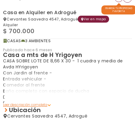
GUARDÁ TU PROPIEDAD
Casa en Alquiler en Adrogué
FAVORITA
Cervantes Saavedra 4547, Adrogué
Ver en mapa
Alquiler
$ 700.000
CASAS
3 AMBIENTES
Publicado hace 6 meses
Casa a mts de H Yrigoyen
CASA SOBRE LOTE DE 8,66 X 30 - 1 cuadra y media de
Avda HYrigoyen
Con Jardin al frente -
Entrada vehicular -
Comedor al frente
Baño completo con espacio de ducha
Dos dormitorios sin placard -
Patio trasero -
Ubicación
Cocina Comedor -
Bajo mesada -
Cervantes Saavedra 4547, Adrogué
Termo -
Artefacto de Cocina