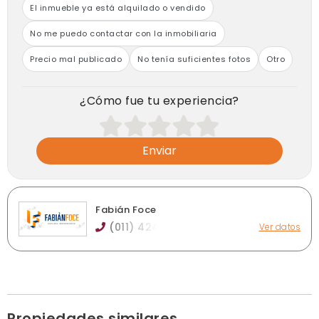
El inmueble ya está alquilado o vendido
No me puedo contactar con la inmobiliaria
Precio mal publicado
No tenía suficientes fotos
Otro
¿Cómo fue tu experiencia?
Enviar
Fabián Foce
(011) 424
Ver datos
Martín Capello 356, Banfield
info@fabianfoce.com
fabianfoce.com
Horario de atención: Lunes a viernes de 10 a 17 hs.
Ver publicaciones de la inmobiliaria
Propiedades similares