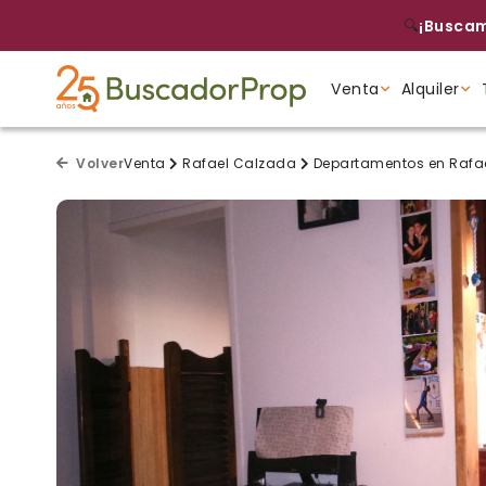
🔍
¡Buscam
Venta
Alquiler
Tipo de propiedad
Tipo de propiedad
Tipo de propiedad
Volver
Venta
Rafael Calzada
Departamentos en Rafa