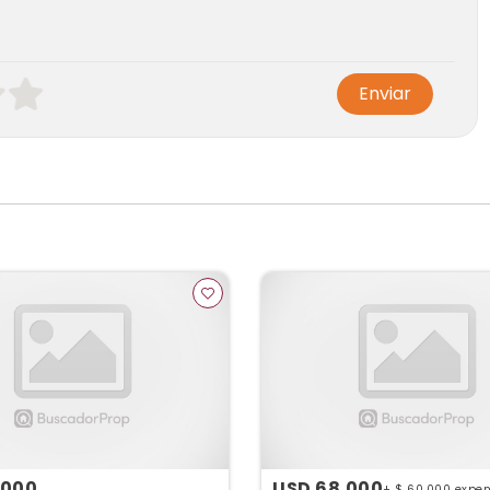
Enviar
.000
USD 68.000
+ $ 60.000 expe