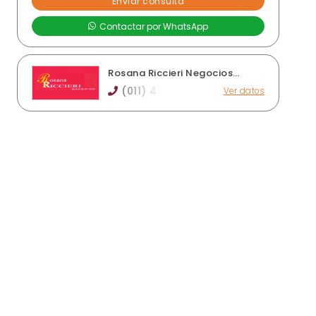
Rosana Riccieri Negocios
Inmobiliarios
(011) 42
Ver datos
Av. San Martín 1189, Adrogué
rosanariccierineg@gmail.com
Horario de atención: De lunes a viernes de 10 a
13 hs y de 16 a 18 hs.
Ver publicaciones de la inmobiliaria