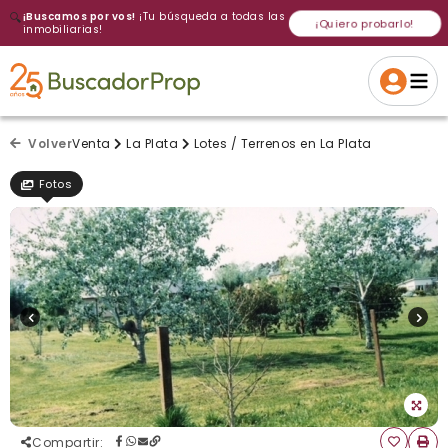
🔍
¡Buscamos por vos!
¡Tu búsqueda a todas las
¡Quiero probarlo!
inmobiliarias!
Volver a intentar
Gracias
Cancelar
Si, eliminar
Volver a intentarlo
¡Si, enviar a todos!
Crear alerta
Volver
Venta
La Plata
Lotes / Terrenos en La Plata
Fotos
Compartir
: