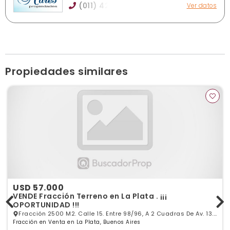
(011) 42
Ver datos
Del Valle Iberlucea 3293/5, Lanús Oeste
info@marespropiedades.com.ar
Ver publicaciones de la inmobiliaria
Propiedades similares
USD 57.000
VENDE Fracción Terreno en La Plata . ¡¡¡
OPORTUNIDAD !!!
Fracción 2500 M2. Calle 15. Entre 98/96, A 2 Cuadras De Av. 13.
Fracción en Venta en La Plata, Buenos Aires
La Plata., La Plata, GBA Sur