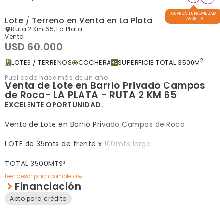
GUARDÁ TU PROPIEDAD
Lote / Terreno en Venta en La Plata
FAVORITA
Ruta 2 Km 65, La Plata
Venta
USD 60.000
2
LOTES / TERRENOS
COCHERA
SUPERFICIE TOTAL 3500M
Publicado hace más de un año
Venta de Lote en Barrio Privado Campos
de Roca- LA PLATA - RUTA 2 KM 65
EXCELENTE OPORTUNIDAD.
Venta de Lote en Barrio Privado Campos de Roca
LOTE de 35mts de frente x 100mts largo
TOTAL 3500MTS²
FACILIDADES, EN CUOTAS.
Financiación
Apto para crédito