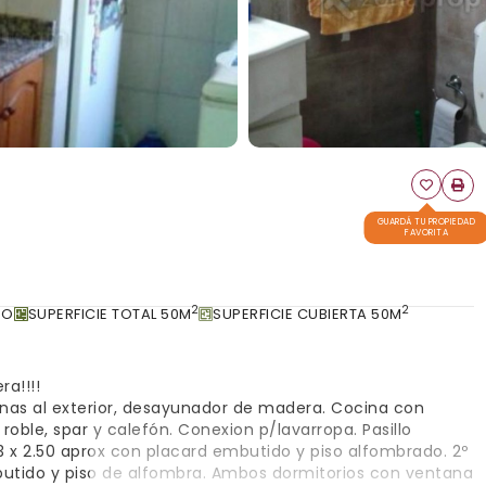
GUARDÁ TU PROPIEDAD
FAVORITA
2
2
ÑO
SUPERFICIE TOTAL 50M
SUPERFICIE CUBIERTA 50M
ra!!!!
nas al exterior, desayunador de madera. Cocina con
ble, spar y calefón. Conexion p/lavarropa. Pasillo
 3 x 2.50 aprox con placard embutido y piso alfombrado. 2º
mbutido y piso de alfombra. Ambos dormitorios con ventana