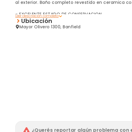
al exterior. Baño completo revestido en ceramica 
- EXCELENTE ESTADO DE CONSERVACION
Ubicación
- MUY LUMINOSO
- ACCESO INMEDIATO A CNO. PTE. PERON HACIA CAPIT
Mayor Olivero 1300, Banfield
¿Querés reportar algún problema con 