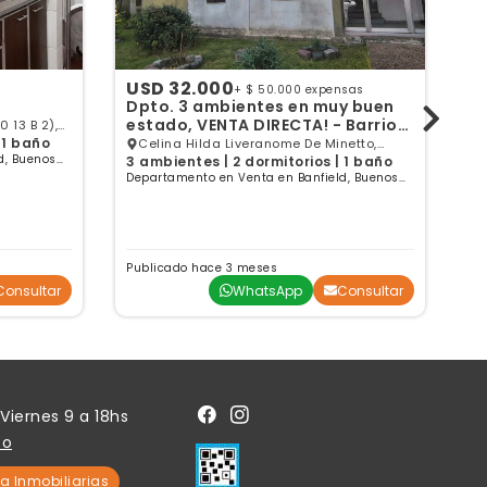
USD 32.000
U
+ $ 50.000 expensas
Dpto. 3 ambientes en muy buen
D
estado, VENTA DIRECTA! - Barrio
0 13 B 2),
420 Edif. 1, palier E
 1 baño
3 
Celina Hilda Liveranome De Minetto,
d, Buenos
De
3 ambientes | 2 dormitorios | 1 baño
Banfield, GBA Sur
Ai
Departamento en Venta en Banfield, Buenos
Aires
Publicado hace 3 meses
Pu
Consultar
WhatsApp
Consultar
Viernes 9 a 18hs
to
a Inmobiliarias