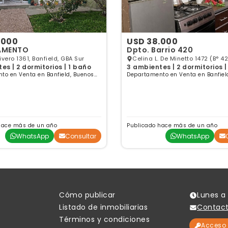
.000
USD 38.000
AMENTO
Dpto. Barrio 420
vero 1361, Banfield, GBA Sur
Celina L. De Minetto 1472 (B° 42
es | 2 dormitorios | 1 baño
3 ambientes | 2 dormitorios |
Banfield, GBA Sur
to en Venta en Banfield, Buenos
Departamento en Venta en Banfiel
Aires
hace más de un año
Publicado hace más de un año
WhatsApp
Consultar
WhatsApp
Cómo publicar
Lunes a 
Listado de inmobiliarias
Contac
Términos y condiciones
Acceso 