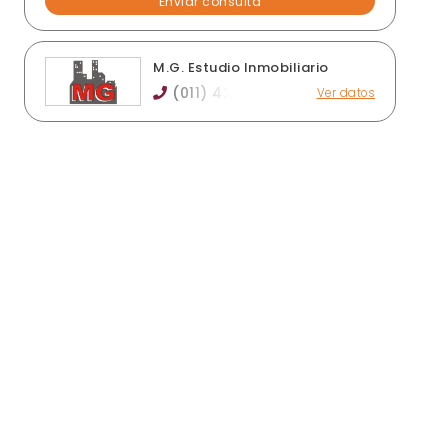
M.G. Estudio Inmobiliario
(011) 42
Ver datos
Av. Belgrano 5780, Wilde
marielagrela@hotmail.com
Ver publicaciones de la inmobiliaria