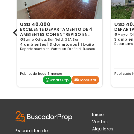
USD 40.000
USD 40
3
EXCELENTE DEPARTAMENTO DE 4
DEPART
AMBIENTES CON ENTREPISO EN
Mayor Oli
BARRIO ODISA
3 ambient
Barrio Odisa, Banfield, GBA Sur
Departamen
4 ambientes | 3 dormitorios | 1 baño
Aires
s
Departamento en Venta en Banfield, Buenos
Aires
Publicado hace 6 meses
Publicado 
ar
WhatsApp
Consultar
Inicio
Ventas
Alquileres
Es una idea de