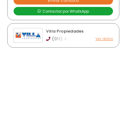
Villa Propiedades
(011) 42
Ver datos
Larroque 1091, Banfield
villapropiedades@gmail.com
villapropiedades.com
Horario de atención: lunes a viernes 10 a 18 hs
Ver publicaciones de la inmobiliaria