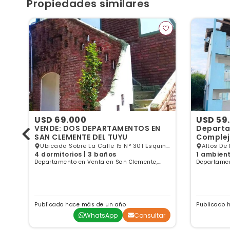
Propiedades similares
USD 69.000
USD 59
VENDE: DOS DEPARTAMENTOS EN
Departa
SAN CLEMENTE DEL TUYU
Complej
playa, S
Ubicada Sobre La Calle 15 N° 301 Esquina
Altos De
s
4 dormitorios | 3 baños
1 ambient
23, San Clemente, Buenos Aires
Clemente
Departamento en Venta en San Clemente,
Departamen
Buenos Aires
Buenos Air
Publicado hace más de un año
Publicado 
ar
WhatsApp
Consultar