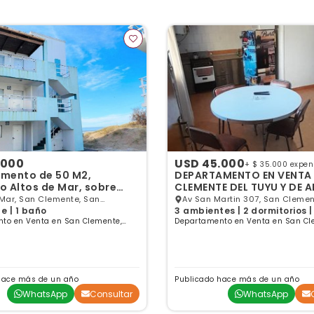
.000
USD 45.000
+ $ 35.000 expe
mento de 50 M2,
DEPARTAMENTO EN VENTA
o Altos de Mar, sobre
CLEMENTE DEL TUYU Y DE A
an Clemente del Tuyu.
TEMPORARIO
 Mar, San Clemente, San
Av San Martin 307, San Clemen
e | 1 baño
3 ambientes | 2 dormitorios |
, Buenos Aires
Aires
to en Venta en San Clemente,
Departamento en Venta en San Cl
es
Buenos Aires
hace más de un año
Publicado hace más de un año
WhatsApp
Consultar
WhatsApp