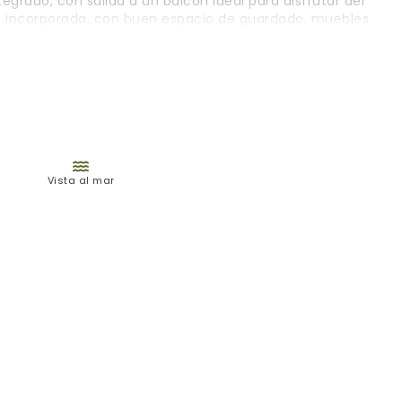
grado, con salida a un balcón ideal para disfrutar del
tra incorporada, con buen espacio de guardado, muebles
elente iluminación natural. Baño completo en muy buen
e, como para disfrutar de escapadas frente al mar o como
legiada con acceso directo a la playa, cercanía a servicios
Vista al mar