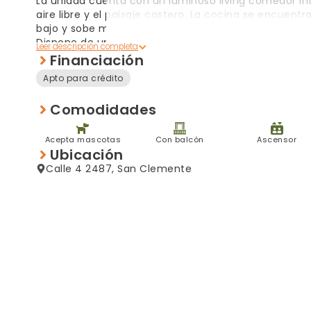
La unidad cuenta con un luminoso living comedor inte
aire libre y el paisaje costero. La cocina se encuen
bajo y sobe mesada.
Dispone de un cómodo dormitorio con placard y exc
estado.
Financiación
Apto para crédito
Una propiedad ideal tanto para vivienda permanent
excelente inversión temporal, en una ubicación privi
Comodidades
y comercios.
Acepta mascotas
Con balcón
Ascensor
Ubicación
Calle 4 2487, San Clemente