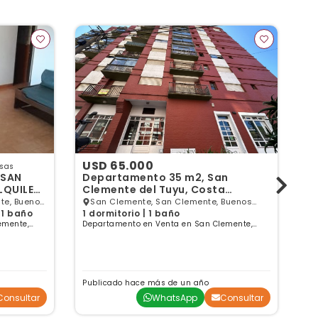
USD 65.000
U
nsas
 SAN
Departamento 35 m2, San
V
LQUILER
Clemente del Tuyu, Costa
CL
Atlántica, Buenos Aires
te, Buenos
San Clemente, San Clemente, Buenos
 1 baño
1 dormitorio | 1 baño
3 
Aires
emente,
Departamento en Venta en San Clemente,
De
Buenos Aires
Bu
Publicado hace más de un año
Pu
Consultar
WhatsApp
Consultar