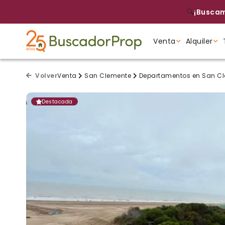
🔍
¡Buscam
Venta
Alquiler
Tipo de propiedad
Tipo de propiedad
Tipo de propiedad
Volver
Venta
San Clemente
Departamentos en San C
Destacada