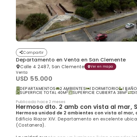
Compartir
Departamento en Venta en San Clemente
Calle 4 2487, San Clemente
Ver en mapa
Venta
USD 55.000
DEPARTAMENTOS
2 AMBIENTES
1 DORMITORIO
1 BAÑO
2
2
SUPERFICIE TOTAL 40M
SUPERFICIE CUBIERTA 38M
DI
Publicado hace 2 meses
Hermoso dto. 2 amb con vista al mar, 
Hermosa unidad de 2 ambientes con vista al mar, 
Edificio Riazor XIV. Departamento en excelente ubicac
(Costanera).