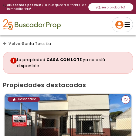
🔍
¡Buscamos por vos!
¡Tu búsqueda a todas las
¡Quiero probarlo!
inmobiliarias!
Volver a intentar
Gracias
Cancelar
Si, eliminar
Volver a intentarlo
¡Si, enviar a todos!
Crear alerta
Volver
Santa Teresita
La propiedad
CASA CON LOTE
ya no está
disponible
Propiedades destacadas
Destacada