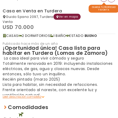
GUARDÁ TU PROPIEDAD
Casa en Venta en Turdera
FAVORITA
Guido Spano 2097, Turdera
Ver en mapa
Venta
USD 70.000
CASAS
2 DORMITORIOS
1 BAÑO
ESTADO
BUENO
Publicado hace más de un año
¡Oportunidad única! Casa lista para
habitar en Turdera (Lomas de Zamora)
La casa ideal para vivir cómodo y seguro
Totalmente renovada en 2019: incluyendo instalaciones
eléctricas, de gas, agua y cloacas nuevas. Desde
entonces, sólo tuvo un inquilino.
Recién pintada (marzo 2025)
Lista para habitar, sin necesidad de refacciones.
Frente orientado al noreste, con excelente luz y
ventilación natural.
Ambientes:
Dormitorio principal (3 x 3,5 m) con estufa de tiro
Comodidades
balanceado y piso de parquet.
Segundo dormitorio (2,5 x 3 m) con piso cerámico.