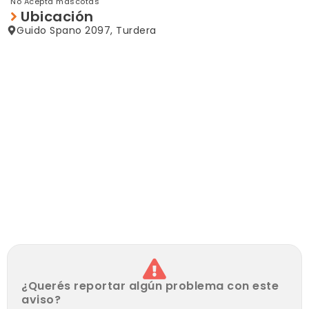
No Acepta mascotas
Cocina moderna en paralelo (3 x 3 m) con spar,
Ubicación
alacenas y mesada de mármol en ambos lados,
Guido Spano 2097, Turdera
optimizando el espacio y la funcionalidad. Equipada
con cocina semi-industrial con horno revestido en
ladrillos refractarios.
Comedor integrado (3,5 x 4 m) con estufa de tiro
balanceado.
Baño completo (2 x 2 m) con bañera, extractor, mueble
de bacha, inodoro, bidet y ducha.
Patio interno techado multifuncional (2,6 x 5,5 m), ideal
para reuniones, juegos, espacio de trabajo o habitaciòn
extra.
Lavadero amplio y equipado (2,2 x 3,5 m)
con termotanque, mesada, estantes, espacio con
desagote para lavarropas y área para tender ropa.
Espacio abierto techado al frente (3 x 3,7 m) con
posibilidad de adaptar la reja a corrediza para convertirlo
en garage para motos o vehículo pequeño.
Espacio verde adicional (3 x 2 m), perfecto para jardín o
huerta con limonero 4 estaciones.
Aberturas de madera.
¿Querés reportar algún problema con este
Rejas de hierro en todas las aberturas exteriores y en la
aviso?