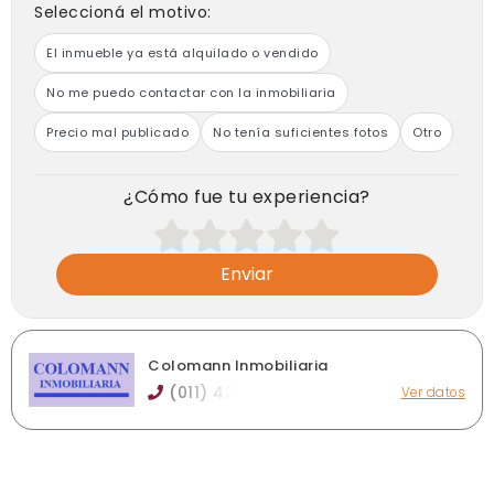
puerta principal.
Seleccioná el motivo:
Toda la grifería de la casa es marca FV, garantizando
calidad y durabilidad.
El inmueble ya está alquilado o vendido
Servicios disponibles: Agua corriente, luz, gas natural,
cloacas y conexión a internet disponible en la zona.
No me puedo contactar con la inmobiliaria
Importante: Todas las medidas son aproximadas.
Precio mal publicado
No tenía suficientes fotos
Otro
¡Contactanos y coordiná una visita hoy mismo!
¿Cómo fue tu experiencia?
Enviar
Colomann Inmobiliaria
(011) 42
Ver datos
Av. Espora 2217, Burzaco
colomann.inmobiliaria@gmail.com
colomanninmobiliaria.com
Horario de atención: De lunes a viernes de 9 a 12 y de 16 a
19hs.