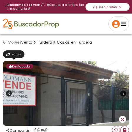
🔍
¡Buscamos por vos!
¡Tu búsqueda a todas las
¡Quiero probarlo!
inmobiliarias!
Volver a intentar
Gracias
Cancelar
Si, eliminar
Volver a intentarlo
¡Si, enviar a todos!
Crear alerta
Volver
Venta
Turdera
Casas en Turdera
Fotos
Destacada
Compartir
: