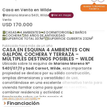
GUARDÁ TU PROPIEDAD
Casa en Venta en Wilde
FAVORITA
Mariano Moreno 5401, Wilde
Ver en mapa
Venta
USD 170.000
CASAS
4 AMBIENTES
3 DORMITORIOS
2 BAÑOS
COCHERA
50 AÑOS DE ANTIGÜEDAD
2
2
SUPERFICIE TOTAL 337M
SUPERFICIE CUBIERTA 232M
Publicado hace más de un año
CASA EN ESQUINA 4 AMBIENTES CON
GALPÓN, COCHERA Y TERRAZA –
MÚLTIPLES DESTINOS POSIBLES – WILDE
Ubicada sobre la esquina de
Mariano Moreno N°
5401/07/11 y Sadi Carnot, Wilde
, esta importante
propiedad se destaca por su sólida construcción,
amplias dimensiones y versatilidad de uso,
convirtiéndose en una excelente alternativa tanto para
vivienda familiar como para quienes necesiten
combinar residencia y actividad comercial o profesional.
Emplazada sobre un lote propio de
171,70 m²
, cuenta
con una superficie cubierta aproximada de
232 m²
, más
Financiación
un amplio
galpón de 100 m²
, patio y una generosa