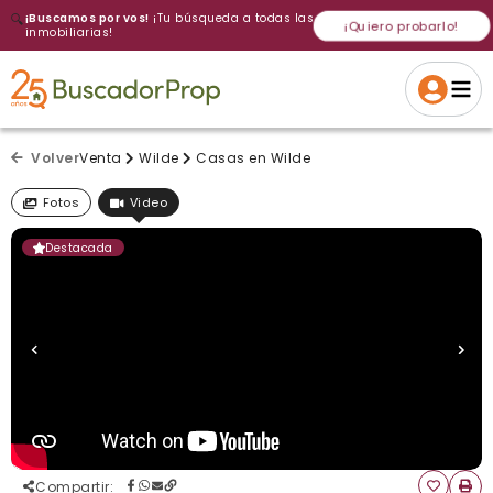
🔍
¡Buscamos por vos!
¡Tu búsqueda a todas las
¡Quiero probarlo!
inmobiliarias!
Volver a intentar
Gracias
Cancelar
Si, eliminar
Volver a intentarlo
¡Si, enviar a todos!
Crear alerta
Volver
Venta
Wilde
Casas en Wilde
Fotos
Video
Destacada
Compartir
: