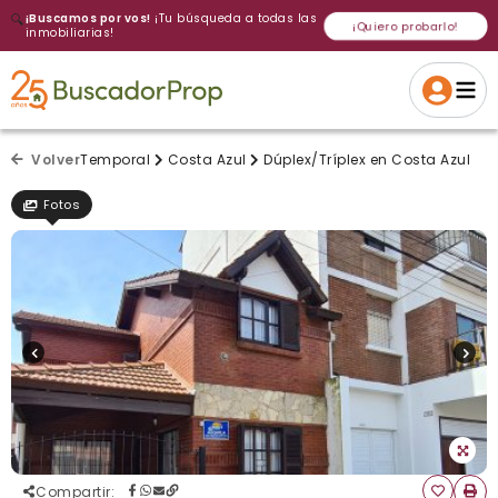
🔍
¡Buscamos por vos!
¡Tu búsqueda a todas las
¡Quiero probarlo!
inmobiliarias!
Volver a intentar
Gracias
Cancelar
Si, eliminar
Volver a intentarlo
¡Si, enviar a todos!
Crear alerta
Volver
Temporal
Costa Azul
Dúplex/Tríplex en Costa Azul
Fotos
Compartir
: