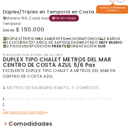
GUARDÁ TU PROPIEDAD
Dúplex/Tríplex en Temporal en Costa Azul
FAVORITA
Moreno 155, Costa Azul
Ver en mapa
Temporal
$ 150.000
Desde
DÚPLEX/TRÍPLEX
4 AMBIENTES
3 DORMITORIOS
2 BAÑOS
1 COCHERA
17 AÑOS DE ANTIGÜEDAD
ESTADO
MUY BUENO
2 PISOS
DISPOSICIÓN
FRENTE
ORIENTACIÓN
SUR
Publicado hace más de un año
DUPLEX TIPO CHALET METROS DEL MAR
CENTRO DE COSTA AZUL 5/6 Pax
EXCELENTE DUPLEX TIPO CHALET A METROS DEL MAR EN
CENTRO DE COSTA AZUL
A METROS DE BALNEARIO KANITO, Y COMECIOS
PLANTA BAJA: LIVING COMEDOR, COCINA, TOILET CON
DUCHA, Y 1 DORMITORIO, PATIO CON PARRILLA Y COCHERA
TECHADA
PLANTA ALTA : DOS DORMITORIOS CON PLACARD, AMPLIO
Comodidades
PASILLO DISTRIBUIDOR CON PLACARD Y BAÑO COMPLETO