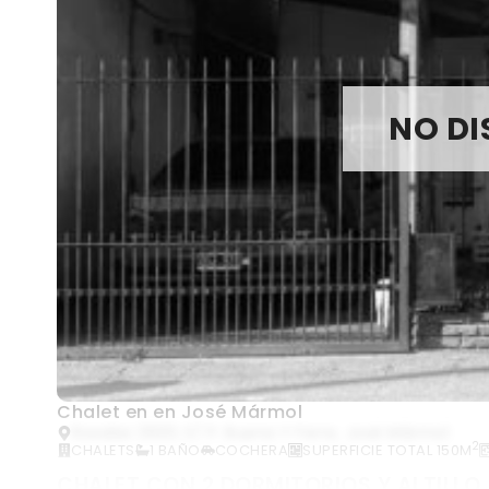
NO DI
Chalet en en José Mármol
Rosales 2630, E/ P. Buena Y Ferre, José Mármol
2
CHALETS
1 BAÑO
COCHERA
SUPERFICIE TOTAL 150M
CHALET CON 2 DORMITORIOS Y ALTILLO.