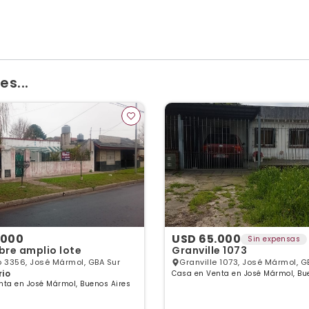
tufa tiro balanceado -Dos dormitorios, uno de ellos con
 -Baño completo con ducha
s...
.000
USD 65.000
Sin expensas
bre amplio lote
Granville 1073
3356, José Mármol, GBA Sur
Granville 1073, José Mármol, G
rio
Casa en Venta en José Mármol, Bu
nta en José Mármol, Buenos Aires