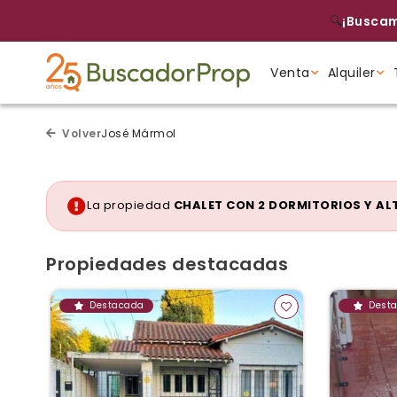
🔍
¡Buscam
Venta
Alquiler
Tipo de propiedad
Tipo de propiedad
Tipo de propiedad
Volver
José Mármol
La propiedad
CHALET CON 2 DORMITORIOS Y ALT
Propiedades destacadas
Destacada
Dest