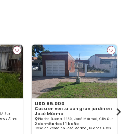
USD 85.000
U
Casa en venta con gran jardín en
V
José Mármol
BA Sur
4 
enos Aires
Piedra Buena 4439, José Mármol, GBA Sur
Ca
2 dormitorios | 1 baño
Casa en Venta en José Mármol, Buenos Aires