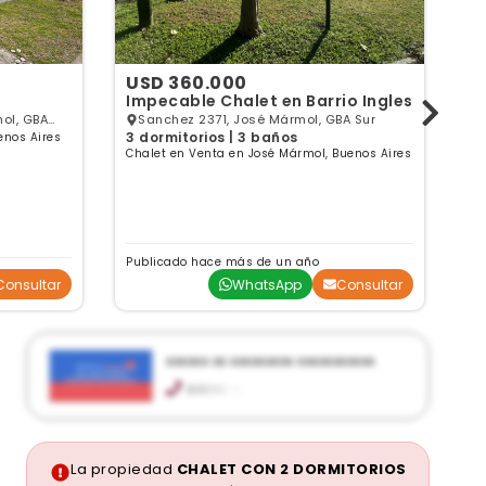
USD 360.000
U
Impecable Chalet en Barrio Ingles
O
R
ol, GBA
Sanchez 2371, José Mármol, GBA Sur
3 dormitorios | 3 baños
enos Aires
Chalet en Venta en José Mármol, Buenos Aires
4 
Ca
Publicado hace más de un año
Pu
Consultar
WhatsApp
Consultar
xxxxxx xx xxxxxxxxx xxxxxxxxxxx
xxxxx xx
Mitre 1964, José Mármol
debernardis@hotmail.com
Horario de atención: De lunes a viernes de 9 a
13hs. y de 16 a 19hs.
La propiedad
CHALET CON 2 DORMITORIOS