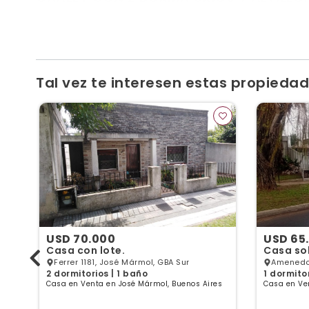
Chalet con jardin -Cocina-comedor integrada, con es
altillo se puede utilizar como un tercer dormitorio
Tal vez te interesen estas propiedade
USD 70.000
USD 65
Casa con lote.
Casa so
Ferrer 1181, José Mármol, GBA Sur
Amenedo 
2 dormitorios | 1 baño
1 dormito
Casa en Venta en José Mármol, Buenos Aires
Casa en Ve
es