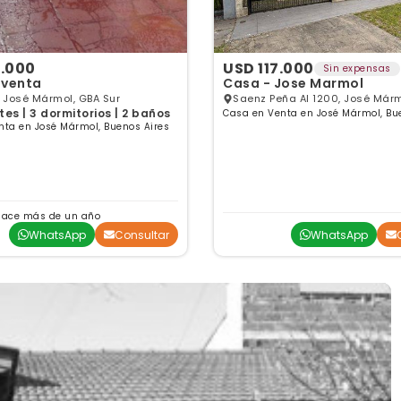
5.000
USD 117.000
Sin expensas
 venta
Casa - Jose Marmol
, José Mármol, GBA Sur
Saenz Peña Al 1200, José Márm
es | 3 dormitorios | 2 baños
Casa en Venta en José Mármol, Bu
Sur
nta en José Mármol, Buenos Aires
hace más de un año
WhatsApp
Consultar
WhatsApp