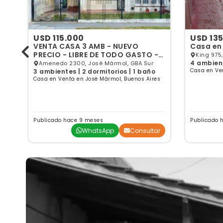
USD 115.000
USD 13
VENTA CASA 3 AMB - NUEVO
Casa en
ón
PRECIO - LIBRE DE TODO GASTO -
King 975
APTA CREDITO
4 ambient
ur
Amenedo 2300, José Mármol, GBA Sur
Casa en Ve
os
3 ambientes | 2 dormitorios | 1 baño
es
Casa en Venta en José Mármol, Buenos Aires
Publicado hace 9 meses
Publicado 
ar
WhatsApp
Consultar