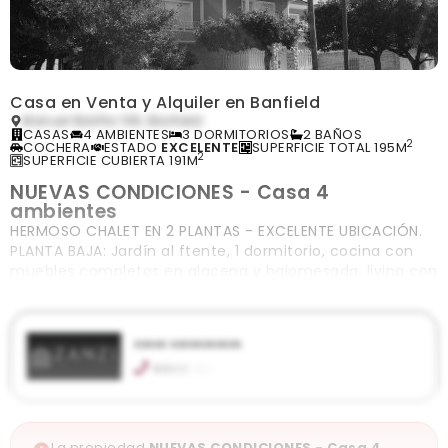
Casa en Venta y Alquiler en Banfield
Manuel Baliña 106, Banfield
CASAS
4 AMBIENTES
3 DORMITORIOS
2 BAÑOS
2
COCHERA
ESTADO
EXCELENTE
SUPERFICIE TOTAL 195M
2
SUPERFICIE CUBIERTA 191M
NUEVAS CONDICIONES - Casa 4
ambientes
HERMOSO CHALET EN 2 PLANTAS - EXCELENTE UBICACIÓN.
PLANTA BAJA: Jardín al ftente, 1 dormitorio, cocina con
muebles completos en alacena y bajomesada, living con
piso de mosaico, ba&nt
xxxxx xxxxxxxxxxx
xxxxx xxx
Juan Piñeiro 300, Lanús Oeste
admzanzi@gmail.com
zanzipropiedades.com.ar
La propiedad
NUEVAS CONDICIONES - Casa 4