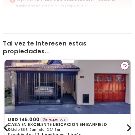
Ver publicaciones de la inmobiliaria
ambientes
ya no está disponible
Tal vez te interesen estas
propiedades...
USD 145.000
Sin expensas
CASA EN EXCELENTE UBICACION EN BANFIELD
Melo 886, Banfield, GBA Sur
3 ambientes | 2 dormitorios | 1 baño