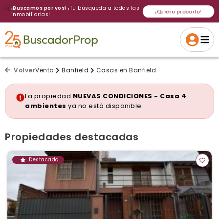
🔍
¡Buscamos por vos!
¡Tu búsqueda a todas las
¡Quiero probarlo!
inmobiliarias!
Volver a intentar
Gracias
Cancelar
Si, eliminar
Volver a intentarlo
¡Si, enviar a todos!
Crear alerta
Volver
Venta
Banfield
Casas en Banfield
La propiedad
NUEVAS CONDICIONES - Casa 4
ambientes
ya no está disponible
Propiedades destacadas
Destacada