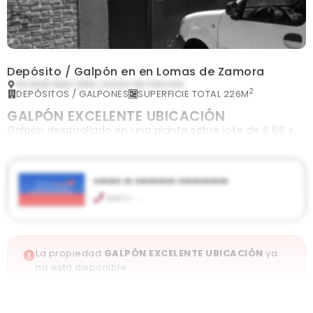
Depósito / Galpón en en Lomas de Zamora
Vicente Stea 1264, Lomas De Zamora
2
DEPÓSITOS / GALPONES
SUPERFICIE TOTAL 226M
GALPÓN EXCELENTE UBICACIÓN
Galpón desarrollado en una planta sobre lote de 8.66 x
26 Una parte preparada para construir en planta alta
xxxxxx xx xxxxxxxxx xxxxxxxxxxx
xxxxx xx
Mitre 1964, José Mármol
debernardis@hotmail.com
Horario de atención: De lunes a viernes de 9 a 13hs. y de
16 a 19hs.
La propiedad
GALPÓN EXCELENTE UBICACIÓN
ya
no está disponible
Ver publicaciones de la inmobiliaria