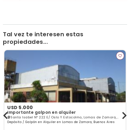
Ver publicaciones de la inmobiliaria
Tal vez te interesen estas
propiedades...
USD 5.000
Importante galpon en alquiler
Santa Isabel Nº 222 E/ Oslo Y Estocolmo, Lomas de Zamora,
Depósito / Galpón en Alquiler en Lomas de Zamora, Buenos Aires
GBA Sur