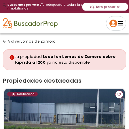
🔍
¡Buscamos por vos!
¡Tu búsqueda a todas las
¡Quiero probarlo!
inmobiliarias!
Volver a intentar
Gracias
Cancelar
Si, eliminar
Volver a intentarlo
¡Si, enviar a todos!
Crear alerta
Volver
Lomas de Zamora
La propiedad
Local en Lomas de Zamora sobre
laprida al 200
ya no está disponible
Propiedades destacadas
Destacada