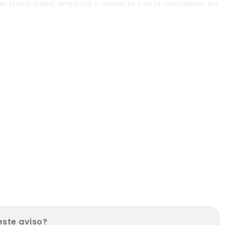
an tranquilidad, amplitud y contacto con la naturaleza, sin
este aviso?