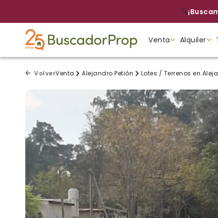
🔍
¡Buscam
Venta
Alquiler
Tipo de propiedad
Tipo de propiedad
Tipo de propiedad
Volver
Venta
Alejandro Petión
Lotes / Terrenos en Alej