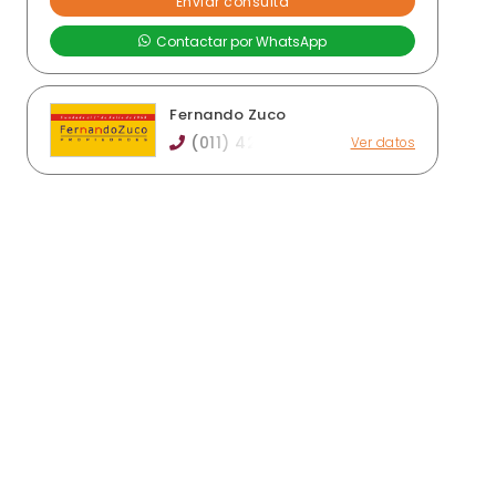
Fernando Zuco
(011) 42
Ver datos
Av. Centenario Uruguayo 1189, Lanús Este
fernandozuco@yahoo.com.ar
fernandozuco.com.ar
Horario de atención: lunes a viernes de 10 a 18
hs
Ver publicaciones de la inmobiliaria