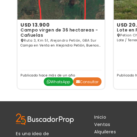
USD 13.900
USD 20
ón
Campo virgen de 36 hectareas -
Lote en 
Cañuelas
Petion Ch
Ruta 3, Km 51, Alejandro Petión, GBA Sur
Lote / Terr
Buenos Air
Campo en Venta en Alejandro Petión, Buenos
Aires
Publicado hace más de un año
Publicado 
ar
WhatsApp
Consultar
Inicio
Ventas
Alquileres
Es una idea de