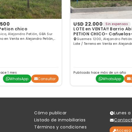
.500
USD 22.000
Sin expensas
Petion chico
LOTE en VENTA!! Barrio Abierto
PETION CHICO- Cañuelas
ico, Alejandro Petión, GBA Sur
eno en Venta en Alejandro Petión,
Guemes 1200, Alejandro Petión
es
Lote / Terreno en Venta en Alejandr
Buenos Aires
hace 1 mes
Publicado hace más de un año
WhatsApp
Consultar
WhatsApp
Cómo publicar
Lunes a 
Listado de inmobiliarias
Contac
Términos y condiciones
Acceso 