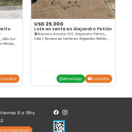
USD 25.000
U
Lote en venta en Alejandro Petión
Ca
-
C
Mariano Acosta 100, Alejandro Petión,
, GBA Sur
Lote / Terreno en Venta en Alejandro Petión,
GBA Sur
R
Buenos Aires
o Petión,
Ca
Ai
Pu
Consultar
WhatsApp
Consultar
Viernes 9 a 18hs
to
a Inmobiliarias