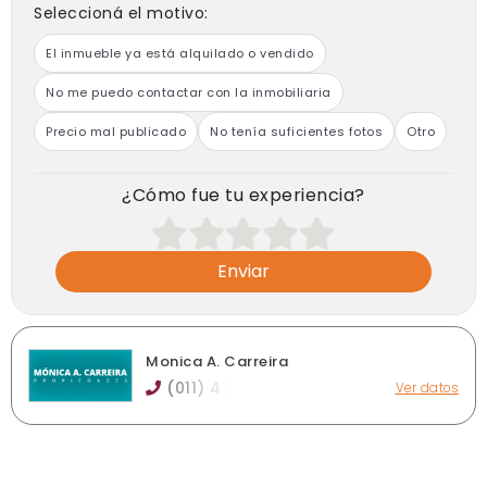
Seleccioná el motivo:
El inmueble ya está alquilado o vendido
No me puedo contactar con la inmobiliaria
Precio mal publicado
No tenía suficientes fotos
Otro
¿Cómo fue tu experiencia?
Enviar
Monica A. Carreira
(011) 47
Ver datos
Boulevard Buenos Aires 1517, Luis Guillón
monicacarreira.propiedades@gmail.com
Horario de atención: De 10 a 17 hs.