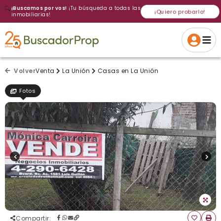
🔍
¡Buscamos por vos!
¡Tu búsqueda a todas las
¡Quiero probarlo!
inmobiliarias!
Volver a intentar
Gracias
Cancelar
Si, eliminar
Volver a intentarlo
¡Si, enviar a todos!
Crear alerta
Volver
Venta
La Unión
Casas en La Unión
Fotos
Compartir
: