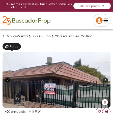
🔍
¡Buscamos por vos!
¡Tu búsqueda a todas las
¡Quiero probarlo!
inmobiliarias!
Volver a intentar
Gracias
Cancelar
Si, eliminar
Volver a intentarlo
¡Si, enviar a todos!
Crear alerta
Volver
Venta
Luis Guillón
Chalets en Luis Guillón
Fotos
Compartir
: