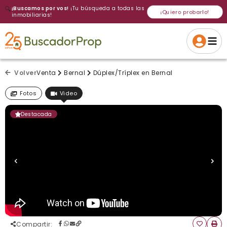
🔍
¡Buscamos por vos!
¡Tu búsqueda a todas las
¡Quiero probarlo!
inmobiliarias!
Volver a intentar
Gracias
Cancelar
Si, eliminar
Volver a intentarlo
¡Si, enviar a todos!
Crear alerta
Volver
Venta
Bernal
Dúplex/Tríplex en Bernal
Fotos
Video
Destacada
Compartir
: