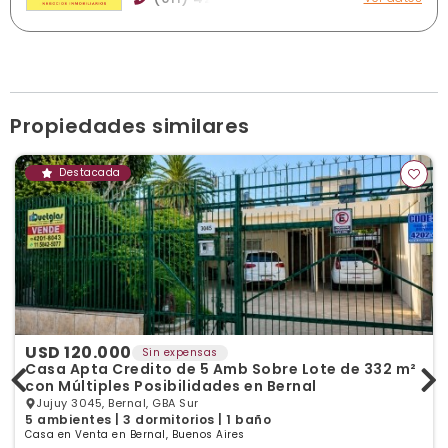
Av. Mitre 3694, Sarandí
consultas@fuentespropiedades.com.ar
fuentespropiedades.com.ar
Horario de atención: Lunes a viernes de 9:30 a 13 y de 15 a
18:30 hs. / Sábados de 9:30 a 13 hs.
Ver publicaciones de la inmobiliaria
Propiedades similares
Destacada
USD 120.000
Sin expensas
Casa Apta Credito de 5 Amb Sobre Lote de 332 m²
con Múltiples Posibilidades en Bernal
Jujuy 3045, Bernal, GBA Sur
5 ambientes | 3 dormitorios | 1 baño
Casa en Venta en Bernal, Buenos Aires