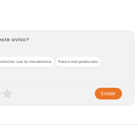
este aviso?
da departamento )
lla en comun con
ntactar con la inmobiliaria
Precio mal publicado
Enviar