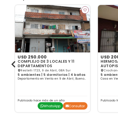
USD 250.000
USD 20
COMPLEJO DE 3 LOCALES Y 11
HERMOSA
DEPARTAMENTOS
AUTOPIS
DE CINT
Restelli 1723, 9 de Abril, GBA Sur
Crochane
os
5 ambientes | 5 dormitorios | 4 baños
5 ambien
Sur
Departamento en Venta en 9 de Abril, Buenos
Casa en Ven
Aires
Publicado hace más de un año
Publicado 
ar
WhatsApp
Consultar