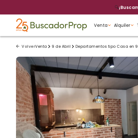
🔍
¡Buscam
Venta
Alquiler
Tipo de propiedad
Tipo de propiedad
Tipo de propiedad
Volver
Venta
9 de Abril
Departamentos tipo Casa en 9 