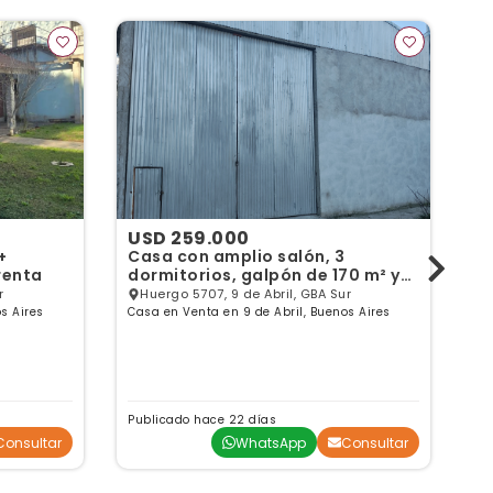
USD 259.000
U
+
Casa con amplio salón, 3
2 
 renta
dormitorios, galpón de 170 m² y
en
parque sobre lote de 803 m²
r
Huergo 5707, 9 de Abril, GBA Sur
s Aires
Casa en Venta en 9 de Abril, Buenos Aires
Ca
Publicado hace 22 días
Pu
Consultar
WhatsApp
Consultar