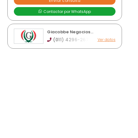
Giacobbe Negocios
inmobiliarios
(011) 4296-2671
Ver datos
Mendoza 405, esquina Galván, Luis Guillón
giacobbeprop@gmail.com
giacobbeprop.com
Horario de atención: Lunes a viernes de 9.30 a
13 y de 15 a 18.30hs. || Sábados de 9.30 a 13hs.
Ver publicaciones de la inmobiliaria