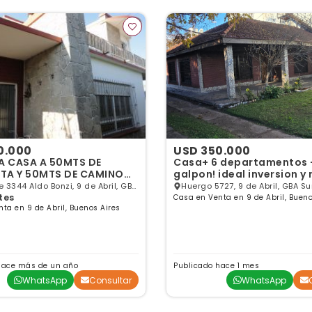
0.000
USD 350.000
 CASA A 50MTS DE
Casa+ 6 departamentos 
TA Y 50MTS DE CAMINO
galpon! ideal inversion y
URA EN ALDO BONZI
 3344 Aldo Bonzi, 9 de Abril, GBA
Huergo 5727, 9 de Abril, GBA Su
tes
Casa en Venta en 9 de Abril, Bueno
ta en 9 de Abril, Buenos Aires
hace más de un año
Publicado hace 1 mes
WhatsApp
Consultar
WhatsApp