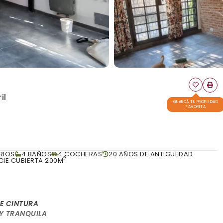
il
GUARDÁ TU PROPIEDAD
FAVORITA
RIOS
4 BAÑOS
4 COCHERAS
20 AÑOS DE ANTIGÜEDAD
2
CIE CUBIERTA 200M
E CINTURA
Y TRANQUILA