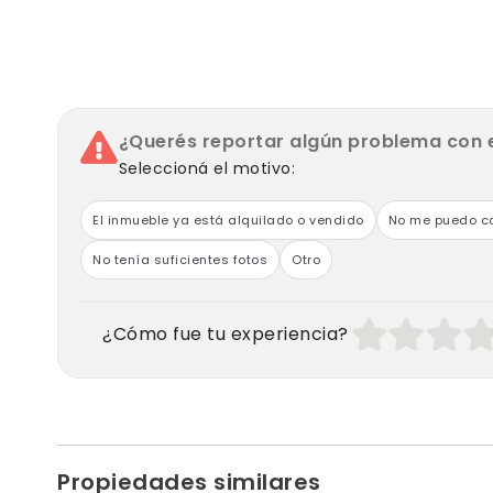
-Living comedor/ cocina
-Pasillo
-Baño completo
-Dormitorio y cochera
Cuenta con los siguientes servicios :
¿Querés reportar algún problema con 
Agua corriente, Gas de garrafón envasado para ca
Luz
Seleccioná el motivo:
Datos adicionales :
La propiedad cuenta con un hermoso parque y parri
El inmueble ya está alquilado o vendido
No me puedo co
los demas departamentos.
No tenía suficientes fotos
Otro
¿Cómo fue tu experiencia?
Propiedades similares