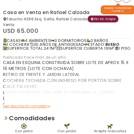
GUARDÁ TU PROPIEDAD
Casa en Venta en Rafael Calzada
FAVORITA
Falucho 4399 Esq. Salta, Rafael Calzada
Ver en mapa
Venta
USD 65.000
CASAS
4 AMBIENTES
3 DORMITORIOS
2 BAÑOS
1 COCHERA
30 AÑOS DE ANTIGÜEDAD
ESTADO
BUENO
2
2
SUPERFICIE TOTAL 247M
SUPERFICIE CUBIERTA 110M
1 PISO
Publicado hace más de un año
CASA EN ESQUINA CONSTRUIDA SOBRE LOTE DE APROX 15 X
16 METROS (LOTE CON OCHAVA)
RETIRO DE FRENTE Y JARDIN LATERAL
COCHERA TECHADA CON INGRESO POR PORTON SOBRE
CALLE FALUCHO
LIVING COMEDOR CON AMPLIO VENTANAL AL JARDIN.
DISTRIBUIDOR. DOS DORMITORIOS UNO AL FRENTE Y OTRO
CONTRAFRENTE. BAÑO A TERMINAR, SIN ARTEFACTOS.
COCINA CON LAVADERO INTEGRADO CON SALIDA AL
JARDIN. DORMITORIO PRINCIPAL, AMPLIO, ( 5 X 3M) BAÑO
Comodidades
COMPLETO, COMPARTIMENTADO CON REVESTIMIENTOS.
CUARTO DE ENSERES
Con patio
Con jardin
Acepta mascotas