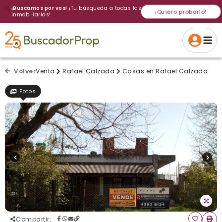
🔍
¡Buscamos por vos!
¡Tu búsqueda a todas las
¡Quiero probarlo!
inmobiliarias!
Volver a intentar
Gracias
Cancelar
Si, eliminar
Volver a intentarlo
¡Si, enviar a todos!
Crear alerta
Volver
Venta
Rafael Calzada
Casas en Rafael Calzada
Fotos
Compartir
: