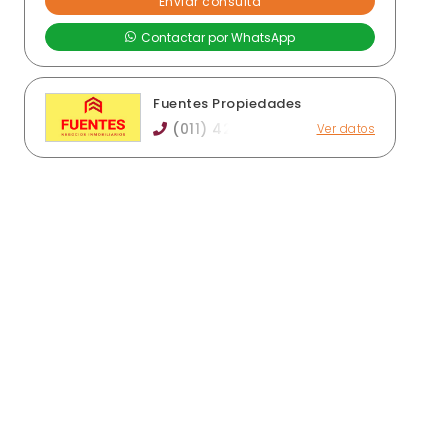
Fuentes Propiedades
(011) 42
Ver datos
Av. Mitre 3694, Sarandí
consultas@fuentespropiedades.com.ar
fuentespropiedades.com.ar
Horario de atención: Lunes a viernes de 9:30 a
13 y de 15 a 18:30 hs. / Sábados de 9:30 a 13 hs.
Ver publicaciones de la inmobiliaria