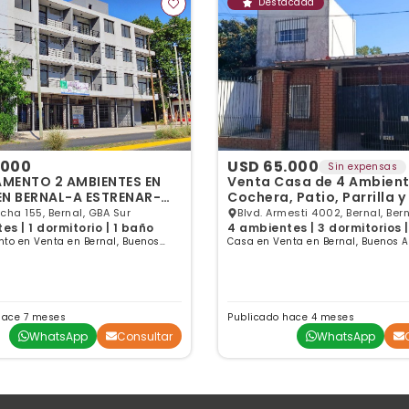
Destacada
.000
USD 65.000
Sin expensas
MENTO 2 AMBIENTES EN
Venta Casa de 4 Ambient
EN BERNAL-A ESTRENAR-
Cochera, Patio, Parrilla y
HERA
cha 155, Bernal, GBA Sur
Blvd. Armesti 4002, Bernal, Ber
es | 1 dormitorio | 1 baño
4 ambientes | 3 dormitorios |
to en Venta en Bernal, Buenos
Casa en Venta en Bernal, Buenos A
hace 7 meses
Publicado hace 4 meses
WhatsApp
Consultar
WhatsApp