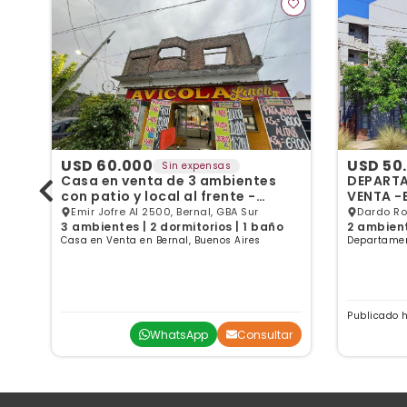
USD 60.000
USD 50
Sin expensas
Casa en venta de 3 ambientes
DEPARTA
con patio y local al frente -
VENTA -
Bernal Oeste
SIN COC
Emir Jofre Al 2500, Bernal, GBA Sur
Dardo Ro
3 ambientes | 2 dormitorios | 1 baño
2 ambient
Casa en Venta en Bernal, Buenos Aires
Departamen
Aires
Publicado 
ar
WhatsApp
Consultar