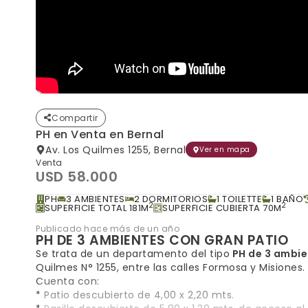
Compartir
PH en Venta en Bernal
Av. Los Quilmes 1255, Bernal
Ver en mapa
Venta
USD 58.000
PH
3 AMBIENTES
2 DORMITORIOS
1 TOILETTE
1 BAÑO
2
2
SUPERFICIE TOTAL 181M
SUPERFICIE CUBIERTA 70M
Publicado hace más de un año
PH DE 3 AMBIENTES CON GRAN PATIO
Se trata de un departamento del tipo
PH de 3 ambie
Quilmes N° 1255, entre las calles Formosa y Misiones.
Cuenta con:
* Patio descubierto de 4,00 x 2,20 mts.