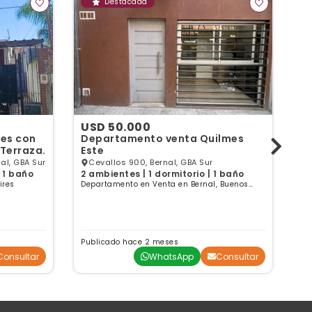
Destacada
USD 50.000
U
es con
Departamento venta Quilmes
Ca
 Terraza.
Este
am
nal, GBA Sur
Cevallos 900, Bernal, GBA Sur
E
 1 baño
2 ambientes | 1 dormitorio | 1 baño
3 
ires
Departamento en Venta en Bernal, Buenos
Ca
Aires
Publicado hace 2 meses
Consultar
WhatsApp
Consultar