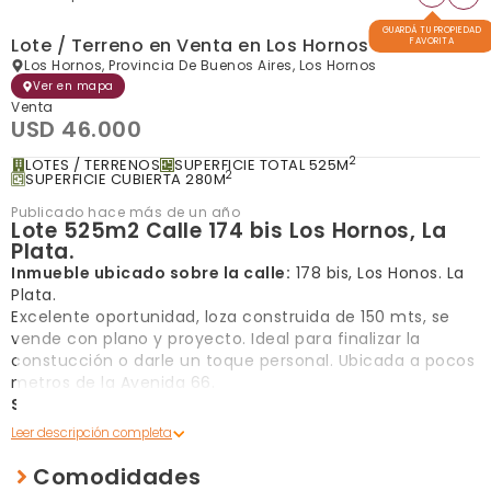
GUARDÁ TU PROPIEDAD
Lote / Terreno en Venta en Los Hornos
FAVORITA
Los Hornos, Provincia De Buenos Aires, Los Hornos
Ver en mapa
Venta
USD 46.000
2
LOTES / TERRENOS
SUPERFICIE TOTAL 525M
2
SUPERFICIE CUBIERTA 280M
Publicado hace más de un año
Lote 525m2 Calle 174 bis Los Hornos, La
Plata.
Inmueble ubicado sobre la calle:
178 bis, Los Honos. La
Plata.
Excelente oportunidad, loza construida de 150 mts, se
vende con plano y proyecto. Ideal para finalizar la
constucción o darle un toque personal. Ubicada a pocos
metros de la Avenida 66.
Superficie cubierta:
280m2
Superficie total:
525m2
Constituida por:
Comodidades