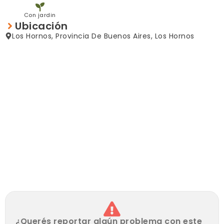
Loza de 150 metros
Pileta de natación de 8mts x 3mts x 1,10 (desciente a
Con jardin
1,80)
Ubicación
Tejido perimetral
Los Hornos, Provincia De Buenos Aires, Los Hornos
Pozo de agua
Instalación eléctrica
¿Querés reportar algún problema con este