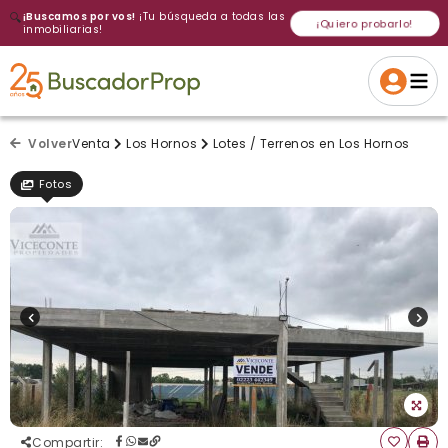
🔍
¡Buscamos por vos!
¡Tu búsqueda a todas las
¡Quiero probarlo!
inmobiliarias!
Volver a intentar
Gracias
Cancelar
Si, eliminar
Volver a intentarlo
¡Si, enviar a todos!
Crear alerta
Volver
Venta
Los Hornos
Lotes / Terrenos en Los Hornos
Fotos
Compartir
: