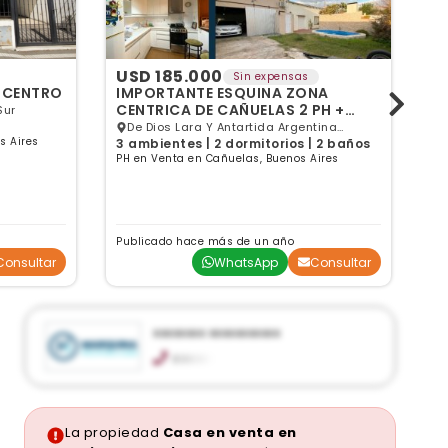
USD 185.000
U
Sin expensas
 CENTRO
IMPORTANTE ESQUINA ZONA
C
CENTRICA DE CAÑUELAS 2 PH +
Sur
GALPON
4 
De Dios Lara Y Antartida Argentina
s Aires
Ca
3 ambientes | 2 dormitorios | 2 baños
Cañuelas, Cañuelas, GBA Sur
PH en Venta en Cañuelas, Buenos Aires
Publicado hace más de un año
Pu
Consultar
WhatsApp
Consultar
xxxxxxxx xxxxxxxxxxx
xxxxxx
Giribone 909, Las Toscas Office. Canning
Ezeiza. Oficina 110, Canning
info@marquinapropiedades.com
marquinapropiedades.com
La propiedad
Casa en venta en
Horario de atención: De lunes a viernes de 10 a
17 hs.