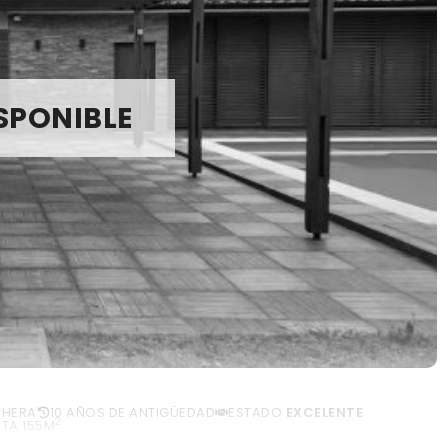
SPONIBLE
HERA
10 AÑOS DE ANTIGÜEDAD
ESTADO
EXCELENTE
2
RTA 155M