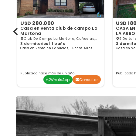
USD 280.000
USD 18
O
Casa en venta club de campo La
CASA EN
Martona
LA ARBO
Club De Campo La Martona, Cañuelas,
9 De Juli
3 dormitorios | 1 baño
3 dormito
GBA
GBA Sur
Casa en Venta en Cañuelas, Buenos Aires
Casa en Ve
Publicado hace más de un año
Publicado 
ar
WhatsApp
Consultar