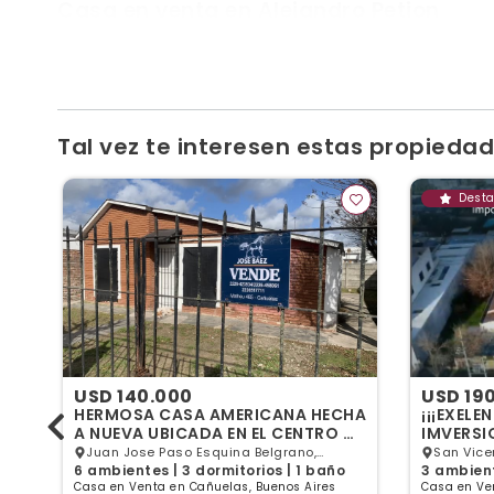
Casa en venta en Alejandro Petion
Excelente propiedad en venta En hermoso barrio de c
Estilo : La propiedad se encuentra sobre un lote de 
Tal vez te interesen estas propiedade
Dest
USD 140.000
USD 19
HERMOSA CASA AMERICANA HECHA
¡¡¡EXEL
n
A NUEVA UBICADA EN EL CENTRO DE
IMVERSION!!! PROPIE
CAÑUELAS
EN ZONA
Juan Jose Paso Esquina Belgrano,
San Vice
os
6 ambientes | 3 dormitorios | 1 baño
3 ambient
Cañuelas, GBA Sur
Sur
Casa en Venta en Cañuelas, Buenos Aires
Casa en Ve