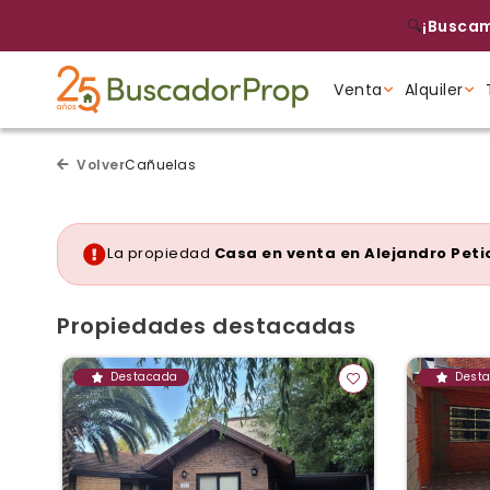
🔍
¡Buscam
Venta
Alquiler
Tipo de propiedad
Tipo de propiedad
Tipo de propiedad
Volver
Cañuelas
La propiedad
Casa en venta en Alejandro Peti
Propiedades destacadas
Destacada
Dest