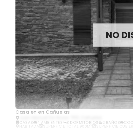
NO DI
Casa en en Cañuelas
Juan Manuel De Rosas 700, Cañuelas
CASAS
4 AMBIENTES
3 DORMITORIOS
2 BAÑOS
COC
2
HABITADA
SUPERFICIE TOTAL 900M
SUPERFICIE CUBIE