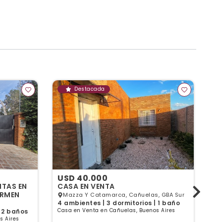
Destacada
USD 40.000
U
NTAS EN
CASA EN VENTA
OP
ARMEN
M
Mazza Y Catamarca, Cañuelas, GBA Sur
A 
4 ambientes | 3 dormitorios | 1 baño
Casa en Venta en Cañuelas, Buenos Aires
| 2 baños
3 
s Aires
Ca