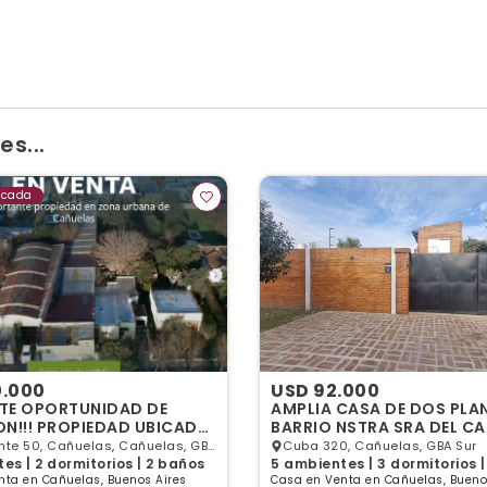
asas quinta. Villa adriana . Cañuelas. -- Hermoso Diseño y
900 m2 . El mismo cuen
s...
acada
0.000
USD 92.000
ENTE OPORTUNIDAD DE
AMPLIA CASA DE DOS PLA
DAD UBICADA
BARRIO NSTRA SRA DEL C
 CENTRICA DE CAÑUELAS
nte 50, Cañuelas, Cañuelas, GBA
Cuba 320, Cañuelas, GBA Sur
es | 2 dormitorios | 2 baños
5 ambientes | 3 dormitorios 
nta en Cañuelas, Buenos Aires
Casa en Venta en Cañuelas, Bueno