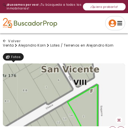
🔍
¡Buscamos por vos!
¡Tu búsqueda a todas las
¡Quiero probarlo!
inmobiliarias!
Volver a intentar
Gracias
Cancelar
Si, eliminar
Volver a intentarlo
¡Si, enviar a todos!
Crear alerta
Volver
Venta
Alejandro Korn
Lotes / Terrenos en Alejandro Korn
Fotos