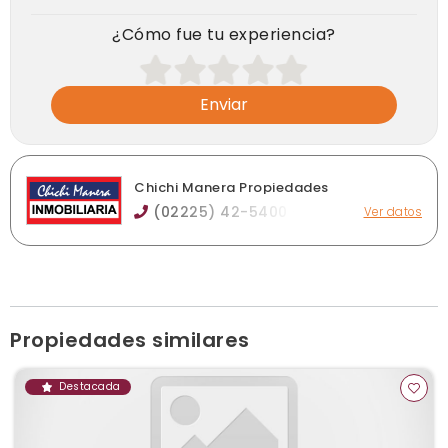
¿Cómo fue tu experiencia?
Enviar
Chichi Manera Propiedades
(02225) 42-5400 -
Ver datos
Av. Pte. Perón 4799, Alejandro Korn
chichimanera@yahoo.com.ar
chichimanera.com
Horario de atención: Lunes a viernes de 09:30 a 13:00 hs.
Por la tarde solicitar turnos.
Ver publicaciones de la inmobiliaria
Propiedades similares
Destacada