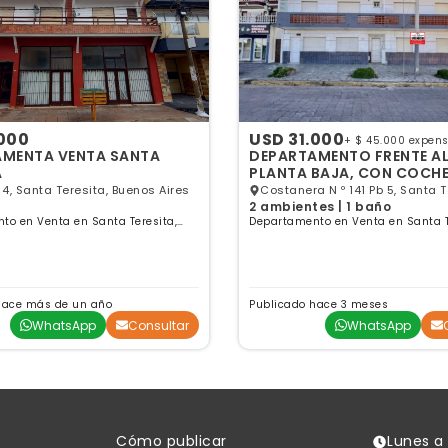
.000
USD 31.000
+ $ 45.000 expen
 VENTA SANTA
DEPARTAMENTO FRENTE AL
A
PLANTA BAJA, CON COCHE
3 Y 4, Santa Teresita, Buenos Aires
Costanera N º 141 Pb 5, Santa T
2 ambientes | 1 baño
Buenos Aires
to en Venta en Santa Teresita,
Departamento en Venta en Santa T
es
Buenos Aires
hace más de un año
Publicado hace 3 meses
WhatsApp
Consultar
WhatsApp
Cómo publicar
Lunes a 