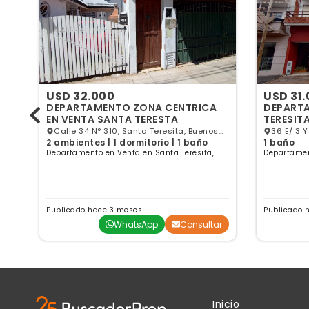
USD 32.000
USD 31
DEPARTAMENTO ZONA CENTRICA
DEPARTAMENTA
EN VENTA SANTA TERESTA
TERESIT
Calle 34 N° 310, Santa Teresita, Buenos
36 E/ 
2 ambientes | 1 dormitorio | 1 baño
1 baño
Aires
Departamento en Venta en Santa Teresita,
Departamen
Buenos Aires
Buenos Air
Publicado hace 3 meses
Publicado 
ar
WhatsApp
Consultar
Inicio