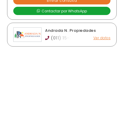
Andrada N. Propiedades
(011) 15-3
Ver datos
Dardo Rocha 52, Monte Grande
andradapropiedades@gmail.com
Horario de atención: Lunes, miércoles y viernes
de 15 a 18 hs. De no poder comunicarse,
contactarse vía mail.
Ver publicaciones de la inmobiliaria