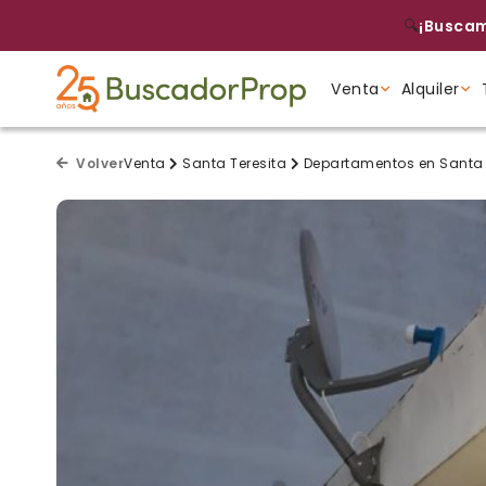
🔍
¡Buscam
Venta
Alquiler
Tipo de propiedad
Tipo de propiedad
Tipo de propiedad
Volver
Venta
Santa Teresita
Departamentos en Santa 