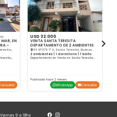
USD 32.000
U
sas
 MAR, EN
VENTA SANTA TERESITA
D
RA.-
DEPARTAMENTO DE 2 AMBIENTES
TE
eresita,
30 N°379 1° A, Santa Teresita, Buenos
2 ambientes | 1 dormitorio | 1 baño
2 
Aires
eresita,
Departamento en Venta en Santa Teresita,
De
Buenos Aires
Bu
Publicado hace 2 meses
Pu
Consultar
WhatsApp
Consultar
Viernes 9 a 18hs