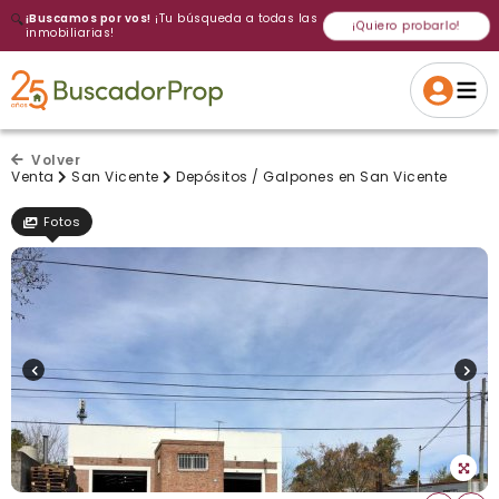
🔍
¡Buscamos por vos!
¡Tu búsqueda a todas las
¡Quiero probarlo!
inmobiliarias!
Volver a intentar
Gracias
Cancelar
Si, eliminar
Volver a intentarlo
¡Si, enviar a todos!
Crear alerta
Volver
Venta
San Vicente
Depósitos / Galpones en San Vicente
Fotos