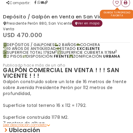
Compartir
:
GUARDÁ TU PROPIEDAD
Depósito / Galpón en Venta en San Vicente
FAVORITA
Presidente Perón 880, San Vicente
Ver en mapa
Venta
USD 470.000
DEPÓSITOS / GALPONES
2 BAÑOS
COCHERA
10 AÑOS DE ANTIGÜEDAD
ESTADO
EXCELENTE
2
2
SUPERFICIE TOTAL 1792M
SUPERFICIE CUBIERTA 1178M
2 PISOS
DISPOSICIÓN
FRENTE
ZONIFICACIÓN
URBANA
Publicado hace más de un año
GALPÓN COMERCIAL EN VENTA ! ! ! SAN
VICENTE ! ! !
Galpón construido sobre un lote de 16 metros de frente
sobre Avenida Presidente Perón por 112 metros de
profundidad,
Superficie total terreno 16 x 112 = 1792.
Superficie construida 1178 M2.
7 metros de altura.
Ubicación
58 M2 de oficinas.