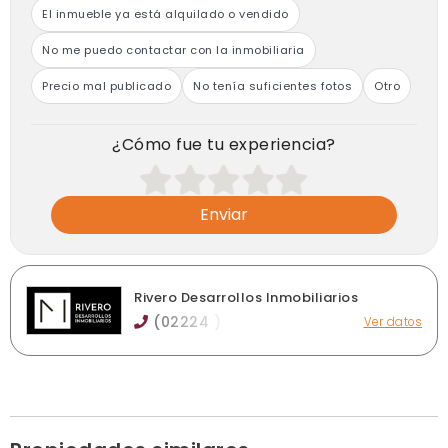
El inmueble ya está alquilado o vendido
No me puedo contactar con la inmobiliaria
Precio mal publicado
No tenía suficientes fotos
Otro
¿Cómo fue tu experiencia?
Enviar
Rivero Desarrollos Inmobiliarios
(02224 ) 1
Ver datos
Beruti 7, San Vicente
info@mrivero.com.ar
mrivero.com.ar
Horario de atención: Lunes a viernes de 9:30 a 13:00 y
16:00 a 19:00 Hs.
Ver publicaciones de la inmobiliaria