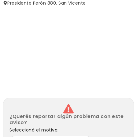
Galpón de 65 metros de profundidad x 16 de
Presidente Perón 880, San Vicente
ancho.aproximadamente.
El galpón posee oficinas administrativas, vestuarios y
baños.
DOCUMENTACION: ESCRITURA Y PLANO.
¿Querés reportar algún problema con este
aviso?
Seleccioná el motivo: