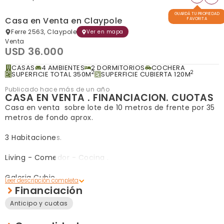
GUARDÁ TU PROPIEDAD
Casa en Venta en Claypole
FAVORITA
Ferre 2563, Claypole
Ver en mapa
Venta
USD 36.000
CASAS
4 AMBIENTES
2 DORMITORIOS
COCHERA
2
2
SUPERFICIE TOTAL 350M
SUPERFICIE CUBIERTA 120M
Publicado hace más de un año
CASA EN VENTA . FINANCIACION. CUOTAS
Casa en venta sobre lote de 10 metros de frente por 35
metros de fondo aprox.
3 Habitaciones.
Living - Comedor - Cocina .
Galeria Cubierta .
Financiación
Cochera.
Anticipo y cuotas
Construcción toda con losa.