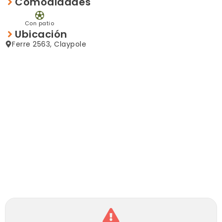
Comodidades
Fondo Libre.
Con patio
Ubicación
Libre de gastos parte vendedora.
Ferre 2563, Claypole
Financiación