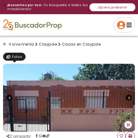
🔍
¡Buscamos por vos!
¡Tu búsqueda a todas las
¡Quiero probarlo!
inmobiliarias!
Volver a intentar
Gracias
Cancelar
Si, eliminar
Volver a intentarlo
¡Si, enviar a todos!
Crear alerta
Volver
Venta
Claypole
Casas en Claypole
Fotos
Compartir
: