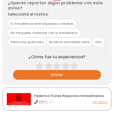
¿Querés reportar algún problema con este
aviso?
Seleccioná el motivo:
El inmueble ya está alquilado o vendido
No me puedo contactar con la inmobiliaria
Precio mal publicado
No tenía suficientes fotos
Otro
¿Cómo fue tu experiencia?
Enviar
Federico Flores Negocios Inmobiliarios
(011) 15-2
Ver datos
Diagonal Toll 1801 - Plaza Bynnon- Adrogue, Adrogué
federicoflorespropiedades@hotmail.com