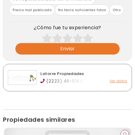
Precio mal publicado
No tenía suficientes fotos
Otro
¿Cómo fue tu experiencia?
Enviar
Latorre Propiedades
(2223) 46-0184 ||
Ver datos
Rivadavia 112 entre Larrea y Alberti, Brandsen
marcelaelatorre@hotmail.com
latorrepropiedades.com
Ver publicaciones de la inmobiliaria
Propiedades similares