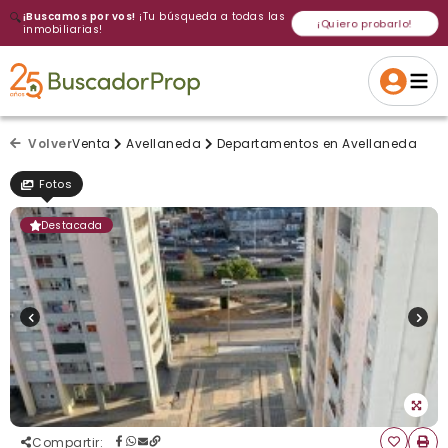
🔍
¡Buscamos por vos!
¡Tu búsqueda a todas las
¡Quiero probarlo!
inmobiliarias!
Volver a intentar
Gracias
Cancelar
Si, eliminar
Volver a intentarlo
¡Si, enviar a todos!
Crear alerta
Volver
Venta
Avellaneda
Departamentos en Avellaneda
Fotos
Destacada
Compartir
: