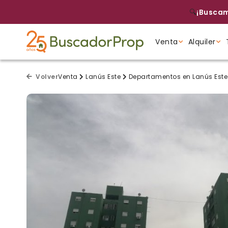
🔍
¡Buscam
Venta
Alquiler
Tipo de propiedad
Tipo de propiedad
Tipo de propiedad
Volver
Venta
Lanús Este
Departamentos en Lanús Este