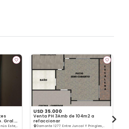
USD 35.000
U
tes
Venta PH 3Amb de 104m2 a
De
. Gral.
refaccionar
Ti
crédito
nús Este,
Damonte 1277. Entre Juncal Y Pringles,