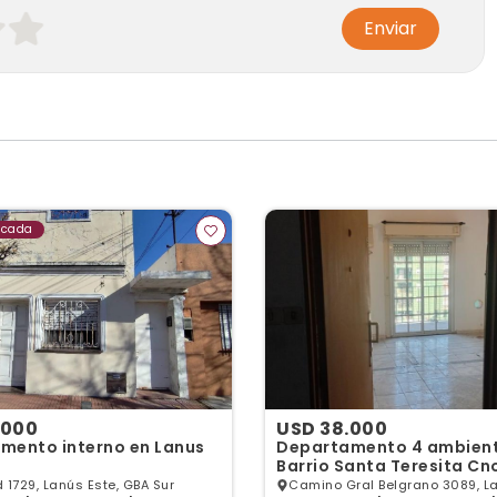
Enviar
acada
.000
USD 38.000
mento interno en Lanus
Departamento 4 ambien
Barrio Santa Teresita Cno
Belgrano al 3000 – Apto 
 1729, Lanús Este, GBA Sur
Camino Gral Belgrano 3089, La