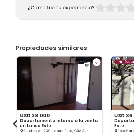
¿Cómo fue tu experiencia?
Propiedades similares
Dest
USD 38.000
USD 36
Departamento interno a la venta
Departa
en Lanus Este
Este
BA
Burelas Al 1700, Lanús Este, GBA Sur
Bouchard