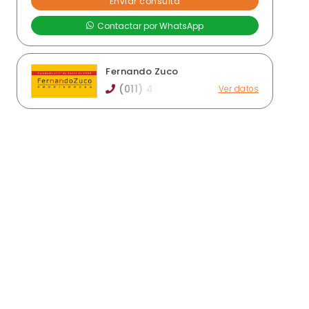
Fernando Zuco
(011) 42
Ver datos
Av. Centenario Uruguayo 1189, Lanús Este
fernandozuco@yahoo.com.ar
fernandozuco.com.ar
Horario de atención: lunes a viernes de 10 a 18
hs
Ver publicaciones de la inmobiliaria