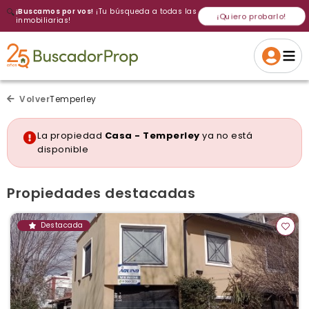
🔍
¡Buscamos por vos!
¡Tu búsqueda a todas las
¡Quiero probarlo!
inmobiliarias!
Volver a intentar
Gracias
Cancelar
Si, eliminar
Volver a intentarlo
¡Si, enviar a todos!
Crear alerta
Volver
Temperley
La propiedad
Casa - Temperley
ya no está
disponible
Propiedades destacadas
Destacada