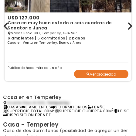
USD 127.000
Casa en muy buen estado a seis cuadras de
Sanatorio Juncal
Sáenz Peña 987, Temperley, GBA Sur
6 ambientes | 5 dormitorios | 2 baños
Casa en Venta en Temperley, Buenos Aires
Publicado hace más de un año
Ver propiedad
Casa en en Temperley
Vicente Stea Al 900,
Temperley
CASAS
3 AMBIENTES
2 DORMITORIOS
1 BAÑO
2
2
SUPERFICIE TOTAL 80M
SUPERFICIE CUBIERTA 80M
1 PISO
DISPOSICIÓN
FRENTE
Casa - Temperley
Casa de dos dormitorios (posibilidad de agregar un 3er