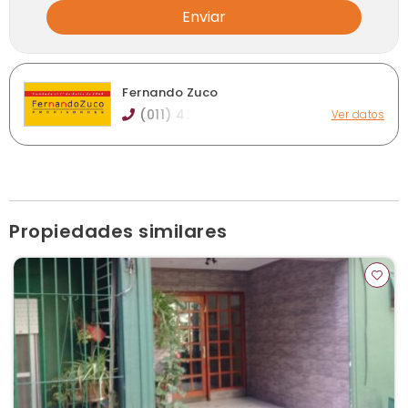
Enviar
Fernando Zuco
(011) 42
Ver datos
Av. Centenario Uruguayo 1189, Lanús Este
fernandozuco@yahoo.com.ar
fernandozuco.com.ar
Horario de atención: lunes a viernes de 10 a 18 hs
Ver publicaciones de la inmobiliaria
Propiedades similares