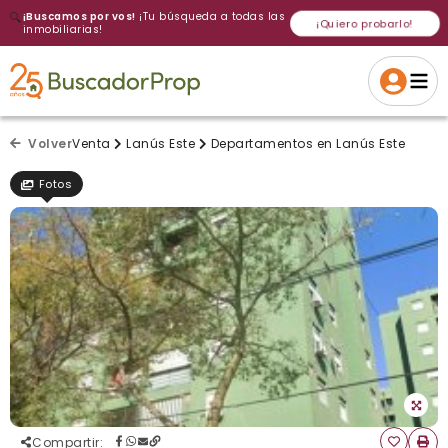
🔍
¡Buscamos por vos!
¡Tu búsqueda a todas las
¡Quiero probarlo!
inmobiliarias!
Volver a intentar
Gracias
Cancelar
Si, eliminar
Volver a intentarlo
¡Si, enviar a todos!
Crear alerta
Volver
Venta
Lanús Este
Departamentos en Lanús Este
Fotos
Compartir
: