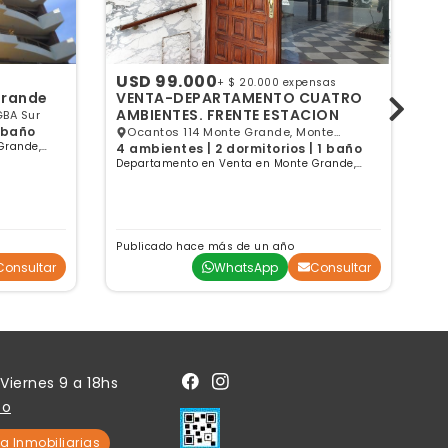
USD 99.000
U
+ $ 20.000 expensas
Grande
VENTA-DEPARTAMENTO CUATRO
V
AMBIENTES. FRENTE ESTACION
G
GBA Sur
1 baño
Ocantos 114 Monte Grande, Monte
Grande,
4 ambientes | 2 dormitorios | 1 baño
3 
Grande, GBA Sur
Departamento en Venta en Monte Grande,
De
Buenos Aires
Bu
Publicado hace más de un año
Pu
Consultar
WhatsApp
Consultar
Viernes 9 a 18hs
to
a Inmobiliarias