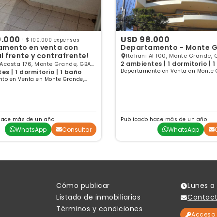
0.000
USD 98.000
+ $ 100.000 expensas
amento en venta con
Departamento - Monte 
l frente y contrafrente!
Italiani Al 100, Monte Grande, 
2 ambientes | 1 dormitorio | 
Acosta 176, Monte Grande, GBA
Departamento en Venta en Monte 
es | 1 dormitorio | 1 baño
Buenos Aires
to en Venta en Monte Grande,
es
hace más de un año
Publicado hace más de un año
WhatsApp
Consultar
WhatsApp
Cómo publicar
Lunes a 
Listado de inmobiliarias
Contac
Términos y condiciones
Acceso 