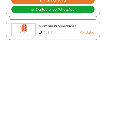
Mamani Propiedades
(011) 42
Ver datos
D. Jewet 55, Monte Grande
crimivictor0@gmail.com
mamaniprop.com.ar
Horario de atención: lunes a viernes de 9 a 12 y
de 16 a 19hs
Ver publicaciones de la inmobiliaria