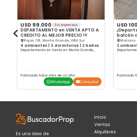
USD 99.000
USD 10
Sin expensas
DEPARTAMENTO en VENTA APTO A
¡Depart
CREDITO AL MEJOR PRECIO !!!
balcón a
Rojas 118, Monte Grande, GBA Sur
Mariano 
4 ambientes | 3 dormitorios | 2 baños
2 ambient
Sur
Departamento en Venta en Monte Grande,
Departamen
Buenos Aires
Buenos Air
Publicado hace más de un año
Publicado 
ar
WhatsApp
Consultar
Inicio
Ventas
Alquileres
Es una idea de