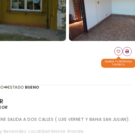
GUARDÁ TU PROPIEDAD
FAVORITA
ÑO
ESTADO
BUENO
R
SOR
E SALIDA A DOS CALLES ( LUIS VERNET Y BAHIA SAN JULIAN).
 y Benavidez. Localidad Monte Grande.