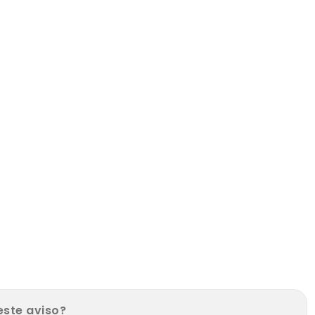
torios, cocina comedor, baño. Acceso por calle Luis
torio, cocina comedor, baño. Acceso por calle Luis Vernet
iente.
TE GRANDE, CON FACIL ACCESO A CAMINO DE CINTURA, Y
este aviso?