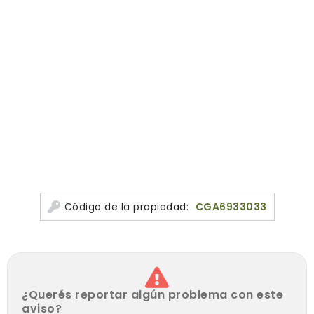
Bajas expensas.
Bajo costos fijos.
Gran retorno de inversión.
A dos cuadras de Av. 9 de Julio y Plaza del Congreso.
Financiación a partir del 70%.
En cumplimiento con la normativa vigente, la
intermediación y conclusión de las operaciones
inmobiliarias es desarrollada por el Martillero y Corredor
Público. Esta Oficina Inmobiliaria se encuentra a cargo
de Cristian E Higgins, CPMCLZ 4524- Azara 520.Lomas De
Código de la propiedad:
CGA6933033
Zamora, Todos los derechos reservados y los logotipos
son marcas de servicio de propiedad de HC Real Estate.
Las medidas, superficies consignadas en la presente son
aproximadas; y al solo efecto orientativo. Los datos
¿Querés reportar algún problema con este
definitivos son los que surgirán del título de la propiedad,
aviso?