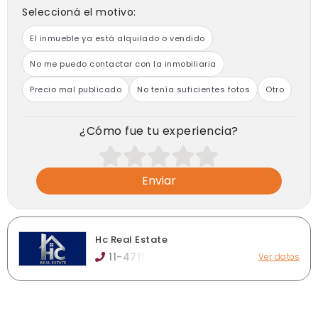
boleto de compraventa y/o de los comprobantes
Seleccioná el motivo:
respaldatorios. Previo a la realización de cualquier
operación inmobiliaria, el interesado deberá verificar la
El inmueble ya está alquilado o vendido
veracidad de la información, requiriendo las copias
necesarias de la documentación.
No me puedo contactar con la inmobiliaria
Precio mal publicado
No tenía suficientes fotos
Otro
¿Cómo fue tu experiencia?
Enviar
Hc Real Estate
11-4719
Ver datos
Félix de azara 520, Lomas de Zamora
hc.realestate4524@gmail.com
hc-realestate.com