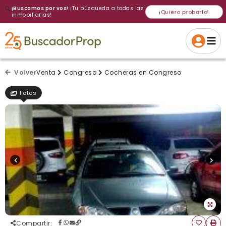
🔍
¡Buscamos por vos!
¡Tu búsqueda a todas las
¡Quiero probarlo!
inmobiliarias!
Volver a intentar
Gracias
Cancelar
Si, eliminar
Volver a intentarlo
¡Si, enviar a todos!
Crear alerta
Volver
Venta
Congreso
Cocheras en Congreso
Fotos
Compartir
: