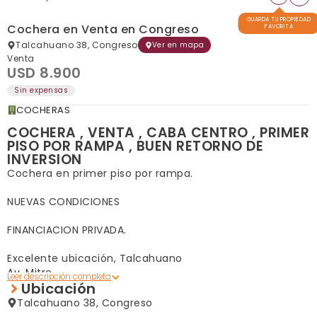
GUARDÁ TU PROPIEDAD
Cochera en Venta en Congreso
FAVORITA
Talcahuano 38, Congreso
Ver en mapa
Venta
USD 8.900
Sin expensas
COCHERAS
COCHERA , VENTA , CABA CENTRO , PRIMER
PISO POR RAMPA , BUEN RETORNO DE
INVERSION
Cochera en primer piso por rampa.
NUEVAS CONDICIONES
FINANCIACION PRIVADA.
Excelente ubicación, Talcahuano entre Av. Rivadavia y
Av. Mitre
Ubicación
Práctica y fácil maniobrabilidad para estacionamiento.
Talcahuano 38, Congreso