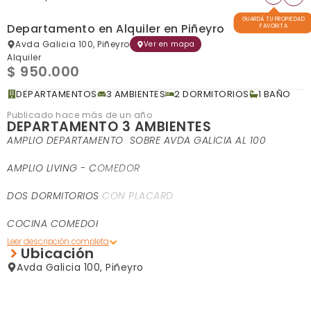
GUARDÁ TU PROPIEDAD
Departamento en Alquiler en Piñeyro
FAVORITA
Avda Galicia 100, Piñeyro
Ver en mapa
Alquiler
$ 950.000
DEPARTAMENTOS
3 AMBIENTES
2 DORMITORIOS
1 BAÑO
Publicado hace más de un año
DEPARTAMENTO 3 AMBIENTES
AMPLIO DEPARTAMENTO SOBRE AVDA GALICIA AL 100
AMPLIO LIVING - COMEDOR
DOS DORMITORIOS CON PLACARD
COCINA COMEDOR DIARIO TOTALEMNTE INSTALADA
Ubicación
BAÑO INSTALADO
Avda Galicia 100, Piñeyro
BALCON CORRIDO
MUY BUEN ESTADO