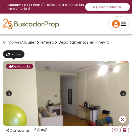
🔍
¡Buscamos por vos!
¡Tu búsqueda a todas las
¡Quiero probarlo!
inmobiliarias!
Volver a intentar
Gracias
Cancelar
Si, eliminar
Volver a intentarlo
¡Si, enviar a todos!
Crear alerta
Volver
Alquiler
Piñeyro
Departamentos en Piñeyro
Fotos
Destacada
Compartir
: