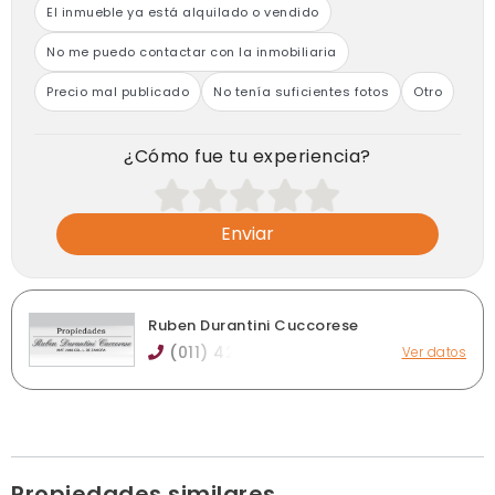
El inmueble ya está alquilado o vendido
No me puedo contactar con la inmobiliaria
Precio mal publicado
No tenía suficientes fotos
Otro
¿Cómo fue tu experiencia?
Enviar
Ruben Durantini Cuccorese
(011) 42
Ver datos
Av. Pres. Bernardino Rivadavia 990 - Piñeyro, Avellaneda
durantinicuccorese@gmail.com
rubendurantinipropiedades.com
Horario de atención: Lunes a Viernes 10 a 13hs y de 15 a
18hs
Ver publicaciones de la inmobiliaria
Propiedades similares