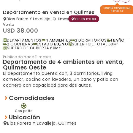
GUARDÁ TU PROPIEDAD
Departamento en Venta en Quilmes
FAVORITA
Blas Parera Y Lavalleja, Quilmes
Ver en mapa
Venta
USD 38.000
DEPARTAMENTOS
4 AMBIENTES
3 DORMITORIOS
1 BAÑO
2
2 COCHERAS
ESTADO
BUENO
SUPERFICIE TOTAL 60M
2
SUPERFICIE CUBIERTA 60M
Publicado hace 11 meses
Departamento de 4 ambientes en venta,
Quilmes Oeste
El departamento cuenta con, 3 dormitorios, living
comedor, cocina con lavadero, un baño y patio con
cochera con capacidad para dos autos.
Comodidades
Con patio
Ubicación
Blas Parera Y Lavalleja, Quilmes