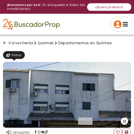
🔍
¡Buscamos por vos!
¡Tu búsqueda a todas las
¡Quiero probarlo!
inmobiliarias!
Volver a intentar
Gracias
Cancelar
Si, eliminar
Volver a intentarlo
¡Si, enviar a todos!
Crear alerta
Volver
Venta
Quilmes
Departamentos en Quilmes
Fotos
Compartir
: