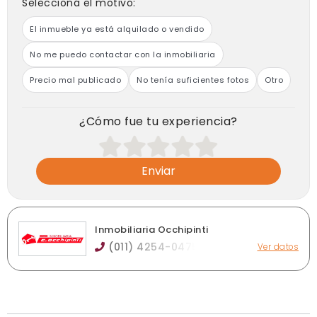
Seleccioná el motivo:
El inmueble ya está alquilado o vendido
No me puedo contactar con la inmobiliaria
Precio mal publicado
No tenía suficientes fotos
Otro
¿Cómo fue tu experiencia?
Enviar
Inmobiliaria Occhipinti
(011) 4254-0475
Ver datos
Carlos Pellegrini 383, Quilmes
pellegrini383@hotmail.com
inmobiliariaocchipinti.com
Horario de atención: Lunes a viernes de 10 a 18 hs.
Sábados 10 a 13 hs.