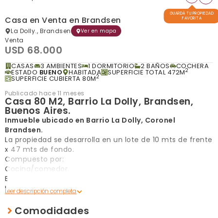
GUARDÁ TU PROPIEDAD
Casa en Venta en Brandsen
FAVORITA
La Dolly., Brandsen
Ver en mapa
Venta
USD 68.000
CASAS
3 AMBIENTES
1 DORMITORIO
2 BAÑOS
COCHERA
2
ESTADO
BUENO
HABITADA
SUPERFICIE TOTAL 472M
2
SUPERFICIE CUBIERTA 80M
Publicado hace 11 meses
Casa 80 M2, Barrio La Dolly, Brandsen,
Buenos Aires.
Inmueble ubicado en Barrio La Dolly, Coronel
Brandsen.
La propiedad se desarrolla en un lote de 10 mts de frente
x 47 mts de fondo.
Compuesto por:
Cocina/comedor.
Baño.
Un dormitorio.
Sala estar.
Galeria/Cochera semi cubierta.
Comodidades
Lavadero.