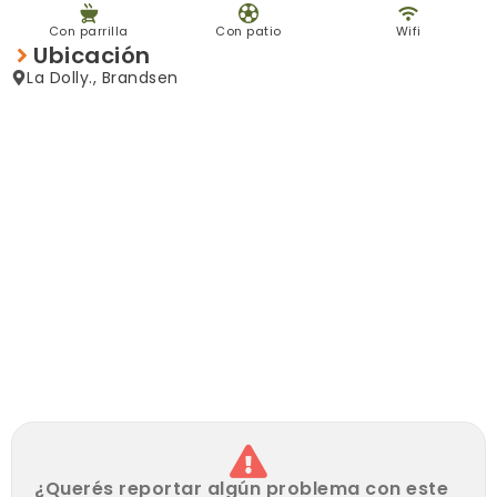
Quincho con parrilla y baño.
Con parrilla
Con patio
Wifi
Servicio de Gas natural, Luz, Agua.
Ubicación
Sobre calle de tierra.
La Dolly., Brandsen
Los metros y medidas consignados en la presente
publicación son aproximados y podrán ser verificados en
la documentación oficial y ante escribano público al
momento de la escritura traslativa de dominio.
¿Querés reportar algún problema con este