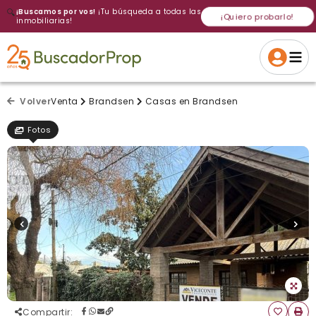
🔍
¡Buscamos por vos!
¡Tu búsqueda a todas las
¡Quiero probarlo!
inmobiliarias!
Volver a intentar
Gracias
Cancelar
Si, eliminar
Volver a intentarlo
¡Si, enviar a todos!
Crear alerta
Volver
Venta
Brandsen
Casas en Brandsen
Fotos
Compartir
: