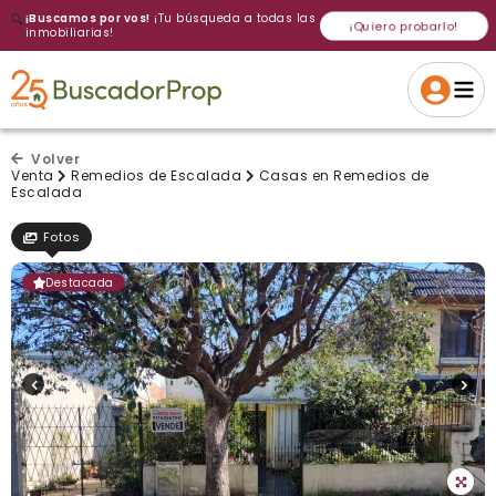
🔍
¡Buscamos por vos!
¡Tu búsqueda a todas las
¡Quiero probarlo!
inmobiliarias!
Volver a intentar
Gracias
Cancelar
Si, eliminar
Volver a intentarlo
¡Si, enviar a todos!
Crear alerta
Volver
Venta
Remedios de Escalada
Casas en Remedios de
Escalada
Fotos
Destacada