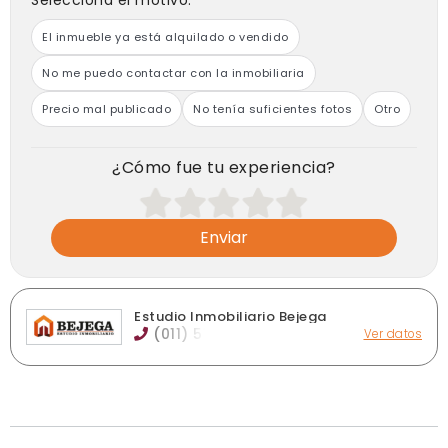
Seleccioná el motivo:
El inmueble ya está alquilado o vendido
No me puedo contactar con la inmobiliaria
Precio mal publicado
No tenía suficientes fotos
Otro
¿Cómo fue tu experiencia?
Enviar
Estudio Inmobiliario Bejega
(011) 51
Ver datos
España 10, Spegazzini
estudiobejega@gmail.com
estudiobejega.com.ar
Horario de atención: Lunes a viernes de 9:30 a 13hs y de
16 a 19 hs. Sábados de 10 a 12:30 hs