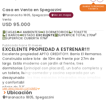
GUARDÁ TU PROPIEDAD
Casa en Venta en Spegazzini
FAVORITA
Paranacito 1805, Spegazzini
Ver en mapa
Venta
USD 95.000
CASAS
4 AMBIENTES
3 DORMITORIOS
1 TOILETTE
2
2 BAÑOS
ESTADO
EXCELENTE
SUPERFICIE TOTAL 270M
2
SUPERFICIE CUBIERTA 117M
Publicado hace 10 meses
EXCELENTE PROPIEDAD A ESTRENAR!!!
Excelente propiedad APTO CREDITO!!!. Barrio El Remanso.
Construida sobre lote de 10m de frente por 27m de
largo. Estilo moderno con jardín al frente, tres
dormitorios (principal con placard), un baño completo y
un toilete, living-comedor y cocina separada por un
desayunador, los tres espacios integrados muy amplios
y confortables, garage, jardín atrás con galería, parrilla,
pileta de 3.10x7.00x1.50m de fibra con equipo completo
Ubicación
de filtrado, cuarto de enseres y lavadero. Todas las
ventanas de aluminio DVH.
Paranacito 1805, Spegazzini
VENTA DIRECTA!!!!