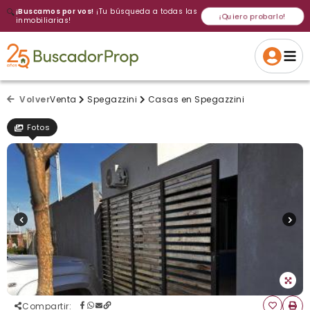
🔍
¡Buscamos por vos!
¡Tu búsqueda a todas las
¡Quiero probarlo!
inmobiliarias!
Volver a intentar
Gracias
Cancelar
Si, eliminar
Volver a intentarlo
¡Si, enviar a todos!
Crear alerta
Volver
Venta
Spegazzini
Casas en Spegazzini
Fotos
Compartir
: